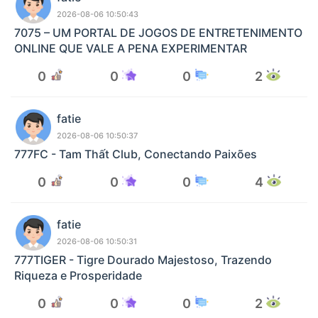
2026-08-06 10:50:43
7075 – UM PORTAL DE JOGOS DE ENTRETENIMENTO
ONLINE QUE VALE A PENA EXPERIMENTAR
0
0
0
2
fatie
2026-08-06 10:50:37
777FC - Tam Thất Club, Conectando Paixões
0
0
0
4
fatie
2026-08-06 10:50:31
777TIGER - Tigre Dourado Majestoso, Trazendo
Riqueza e Prosperidade
0
0
0
2