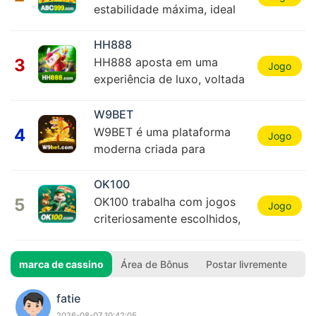
plataforma: 🎮 E-sports de
estabilidade máxima, ideal
alta qualidade, com
para quem joga com
carregamento rápido e
frequência. Destaques: 🔐
HH888
experiência estável 🎰
Sistema avançado com
3
HH888 aposta em uma
Jogo
Biblioteca selecionada de
múltiplas camadas de
experiência de luxo, voltada
slots premium, com alta
segurança 🖥 Servidores
para jogadores que
explosão, muitos temas e
superestáveis, sem quedas 🎰
valorizam exclusividade.
W9BET
ótima qualidade ⚡️
Slots populares totalmente
Destaques: 👑 Atendimento
4
W9BET é uma plataforma
Jogo
Desempenho fluido,
disponíveis 📞 Suporte rápido
VIP personalizado 🔐
moderna criada para
servidores estáveis e sem
e eficiente
Segurança avançada e total
jogadores que gostam de
quedas 💳 Depósitos e
proteção de dados 🎁
entretenimento rápido, leve e
OK100
saques via PIX, rápidos e sem
Recompensas progressivas
dinâmico. O foco está nos e-
5
OK100 trabalha com jogos
Jogo
complicações 🎁 Sistema
por nível VIP 🖥 Design
sports casuais e nos mini-
criteriosamente escolhidos,
contínuo de benefícios, com
sofisticado e experiência
jogos rápidos, oferecendo
focados em alto RTP.
recompensas frequentes e
imersiva
uma experiência divertida e
Destaques: 🏆 Biblioteca de
progressivas
marca de cassino
Área de Bônus
Postar livremente
acessível. Destaques da
slots com alto retorno 📊
plataforma: ⚡️ Jogos de
Informações transparentes
fatie
rodada curta — ideal para
de RTP 🔐 Servidores
2026-08-07 10:42:05