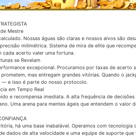
TRATEGISTA
 de Mestre
lculado. Nossas águas são claras e nossos alvos são desa
 precisão milimétrica. Sistema de mira de elite que recomp
m cada acerto valer uma fortuna.
rtunas se Revelam
erformance excepcional. Procuramos por taxas de acerto 
 prometem, mas entregam grandes vitórias. Quando o jac
— e isso é parte do nosso protocolo.
ência em Tempo Real
do e recompensa imediata. A alta frequência de decisões
rano. Uma arena para mentes ágeis que entendem o valor 
CONFIANÇA
vitória, há uma base inabalável. Operamos com tecnologia 
e dados de alta velocidade e uma equipe de suporte que f