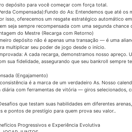
o depósito para você começar com força total.
Perda Compensada):Fundo do As: Entendemos que até os m
or isso, oferecemos um resgate estratégico automático e
agem seja sempre recompensada com uma segunda chance 
ntagem do Mestre (Recarga com Retorno)
imeiro depósito não é apenas uma transação — é uma alia
a multiplicar seu poder de jogo desde o início.
mprovada: A cada recarga, demonstramos nosso apreço. 
om sua fidelidade, assegurando que seu bankroll sempre t
ensada (Engajamento)
onsistência é a marca de um verdadeiro As. Nosso calend
iária com ferramentas de vitória — giros selecionados, cr
Desafios que testam suas habilidades em diferentes arenas
s e pontos de prestígio para quem prova seu valor..
efícios Progressivos e Experiência Evolutiva