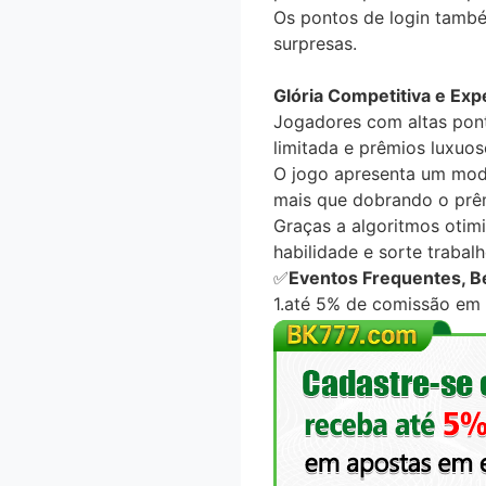
Os pontos de login també
surpresas.
Glória Competitiva e Ex
Jogadores com altas pont
limitada e prêmios luxuos
O jogo apresenta um modo
mais que dobrando o prêm
Graças a algoritmos otim
habilidade e sorte trabal
✅
Eventos Frequentes, Be
1.
até 5% de comissão em