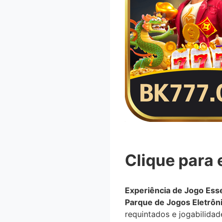
Clique para 
Experiência de Jogo Ess
Parque de Jogos Eletrôn
requintados e jogabilidad