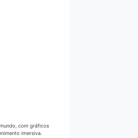
 mundo, com gráficos
enimento imersiva.