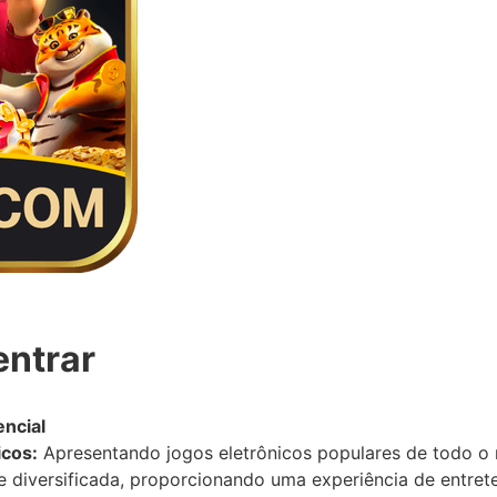
entrar
encial
icos:
Apresentando jogos eletrônicos populares de todo o
e diversificada, proporcionando uma experiência de entret