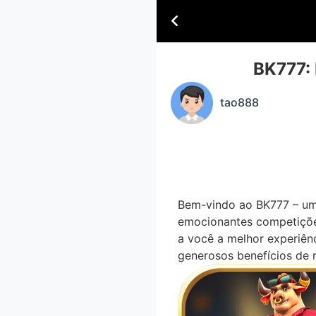
BK777: 
tao888
Bem-vindo ao BK777 – um 
emocionantes competiçõe
a você a melhor experiên
generosos benefícios de 