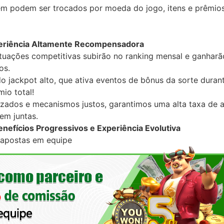
m podem ser trocados por moeda do jogo, itens e prêmios
periência Altamente Recompensadora
uações competitivas subirão no ranking mensal e ganharão
os.
 jackpot alto, que ativa eventos de bônus da sorte durant
io total!
izados e mecanismos justos, garantimos uma alta taxa de a
hem juntas.
nefícios Progressivos e Experiência Evolutiva
 apostas em equipe