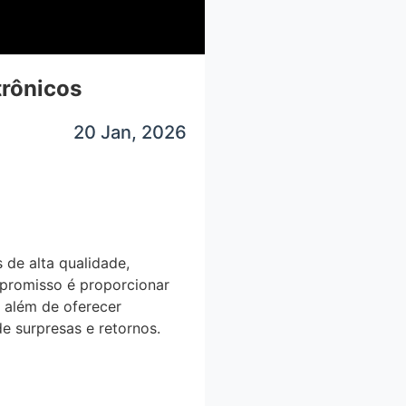
trônicos
20 Jan, 2026
de alta qualidade,
promisso é proporcionar
, além de oferecer
e surpresas e retornos.