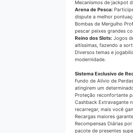
Mecanismos de jackpot de
Arena de Pesca:
Particip
dispute a melhor pontuaç
Bombas de Mergulho Prof
pescar peixes grandes co
Reino dos Slots:
Jogos de
altíssimas, fazendo a sor
Diversos temas e jogabil
modernidade.
Sistema Exclusivo de Re
Fundo de Alívio de Perda
atingirem um determinado
Proteção reconfortante p
Cashback Extravagante na
recarregar, mais você gan
Recargas maiores garante
Recompensas Diárias por
pacote de presentes supe