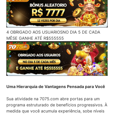
4 OBRIGADO AOS USUARIOSNO DIA 5 DE CADA
MÊSE GANHE ATÉ R$555555
Uma Hierarquia de Vantagens Pensada para Você
Sua atividade na 7075.com abre portas para um
programa estruturado de benefícios progressivos. À
medida que você acumula experiência, sobe níveis