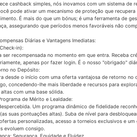
ece cashback simples, nós inovamos com um sistema de re
você pode ativar um mecanismo de proteção que recuper
estimento. É mais do que um bónus; é uma ferramenta de g
ança, assegurando que períodos menos favoráveis não com
ompensas Diárias e Vantagens Imediatas:
(Check-in):
a ser recompensada no momento em que entra. Receba crédi
iamente, apenas por fazer login. É o nosso "obrigado" diár
torno no Depósito:
ra desde o início com uma oferta vantajosa de retorno no 
ogo, concedendo-lhe mais liberdade e recursos para explor
s altas com uma base sólida.
ograma de Mérito e Lealdade:
despercebida. Um programa dinâmico de fidelidade reconhe
s suas pontuações altas). Suba de nível para desbloquea
fertas personalizadas, acesso a torneios exclusivos e um 
s evoluem consigo.
iança: Segurança, Equidade e Fluidez