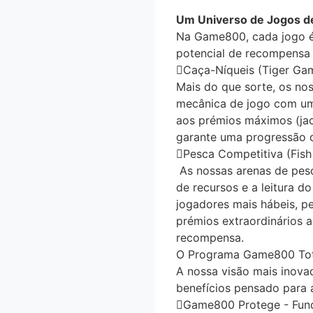
Um Universo de Jogos de
Na Game800, cada jogo é 
potencial de recompensa 
Caça-Níqueis (Tiger Ga
Mais do que sorte, os no
mecânica de jogo com uma
aos prémios máximos (jac
garante uma progressão d
Pesca Competitiva (Fish
As nossas arenas de pes
de recursos e a leitura 
jogadores mais hábeis, p
prémios extraordinários ao
recompensa.
O Programa Game800 Tota
A nossa visão mais inova
benefícios pensado para 
Game800 Protege - Fund