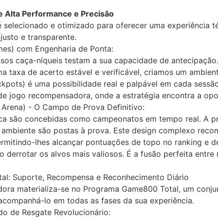
 Alta Performance e Precisão
selecionado e otimizado para oferecer uma experiência t
justo e transparente.
mes) com Engenharia de Ponta:
ssos caça-níqueis testam a sua capacidade de antecipação
 taxa de acerto estável e verificável, criamos um ambien
kpots) é uma possibilidade real e palpável em cada sessão.
e jogo recompensadora, onde a estratégia encontra a opo
 Arena) - O Campo de Prova Definitivo:
ca são concebidas como campeonatos em tempo real. A pre
do ambiente são postas à prova. Este design complexo rec
ermitindo-lhes alcançar pontuações de topo no ranking e 
 derrotar os alvos mais valiosos. É a fusão perfeita entre r
l: Suporte, Recompensa e Reconhecimento Diário
dora materializa-se no Programa Game800 Total, um conju
acompanhá-lo em todas as fases da sua experiência.
o de Resgate Revolucionário: