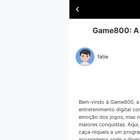
Game800: A 
fatie
Bem-vindo à Game800, a p
entretenimento digital c
emoção dos jogos, mas no
maiores conquistas. Aqui,
caça-níqueis a um progra
ecossistema onde a diver