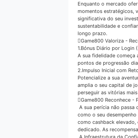
Enquanto o mercado ofer
momentos estratégicos, 
significativa do seu inv
sustentabilidade e confi
longo prazo.
Game800 Valoriza - Rec
1.Bónus Diário por Login 
A sua fidelidade começa 
pontos de progressão diar
2.Impulso Inicial com Re
Potencialize a sua aventu
amplia o seu capital de j
perseguir as vitórias mai
Game800 Reconhece - Pr
A sua perícia não passa 
como o seu desempenho (a
como cashback elevado, o
dedicado. As recompensa
A Infraestrutura da Conf