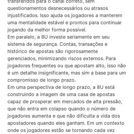
transferidos para o canal correto, sem
questionamentos desnecessários ou atrasos
injustificados. Isso ajuda os jogadores a manterem
uma mentalidade estável e prontos para continuar
jogando da melhor forma possível.
Em paralelo, a 8U investe seriamente em seu
sistema de segurança. Contas, transações e
histórico de apostas são rigorosamente
gerenciados, minimizando riscos externos. Para
jogadores frequentes ou que apostam alto, isso não
é um detalhe insignificante, mas sim a base para um
compromisso de longo prazo.
Em uma perspectiva de longo prazo, a 8U está
construindo a imagem de uma casa de apostas
capaz de prosperar em mercados de alta pressão,
que não entra em colapso quando o número de
jogadores aumenta e que não dificulta a vida dos
apostadores quando eles ganham. Em um contexto
onde os jogadores estão se tornando cada vez