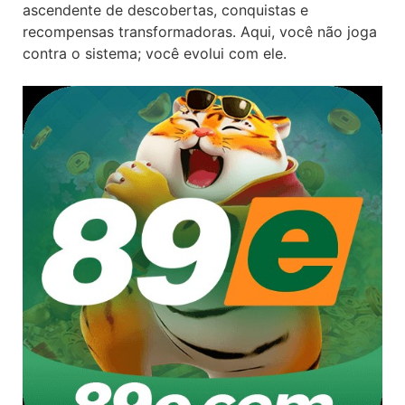
ascendente de descobertas, conquistas e
recompensas transformadoras. Aqui, você não joga
contra o sistema; você evolui com ele.