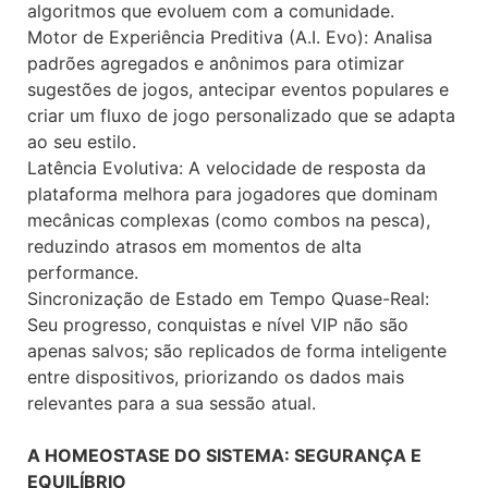
algoritmos que evoluem com a comunidade.
Motor de Experiência Preditiva (A.I. Evo): Analisa
padrões agregados e anônimos para otimizar
sugestões de jogos, antecipar eventos populares e
criar um fluxo de jogo personalizado que se adapta
ao seu estilo.
Latência Evolutiva: A velocidade de resposta da
plataforma melhora para jogadores que dominam
mecânicas complexas (como combos na pesca),
reduzindo atrasos em momentos de alta
performance.
Sincronização de Estado em Tempo Quase-Real:
Seu progresso, conquistas e nível VIP não são
apenas salvos; são replicados de forma inteligente
entre dispositivos, priorizando os dados mais
relevantes para a sua sessão atual.
A HOMEOSTASE DO SISTEMA: SEGURANÇA E
EQUILÍBRIO