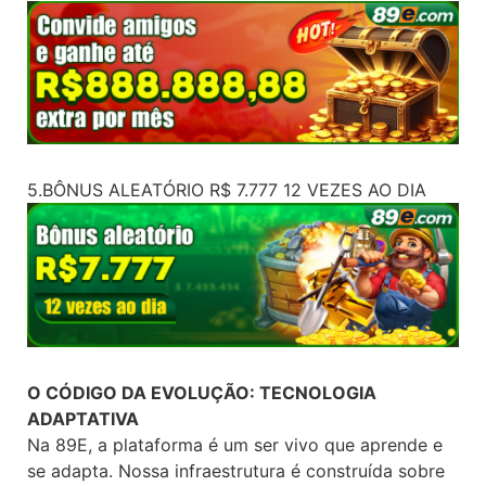
5.BÔNUS ALEATÓRIO R$ 7.777 12 VEZES AO DIA
O CÓDIGO DA EVOLUÇÃO: TECNOLOGIA
ADAPTATIVA
Na 89E, a plataforma é um ser vivo que aprende e
se adapta. Nossa infraestrutura é construída sobre