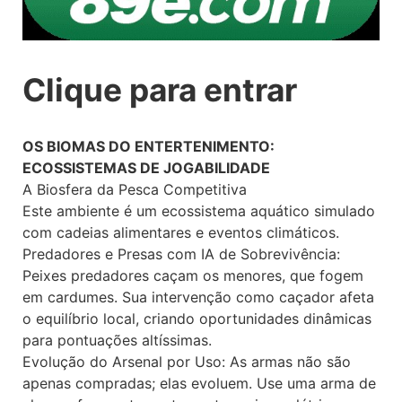
Clique para entrar
OS BIOMAS DO ENTERTENIMENTO:
ECOSSISTEMAS DE JOGABILIDADE
A Biosfera da Pesca Competitiva
Este ambiente é um ecossistema aquático simulado
com cadeias alimentares e eventos climáticos.
Predadores e Presas com IA de Sobrevivência:
Peixes predadores caçam os menores, que fogem
em cardumes. Sua intervenção como caçador afeta
o equilíbrio local, criando oportunidades dinâmicas
para pontuações altíssimas.
Evolução do Arsenal por Uso: As armas não são
apenas compradas; elas evoluem. Use uma arma de