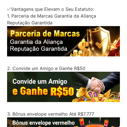
✅Vantagens que Elevam o Seu Estatuto:
1. Parceria de Marcas Garantia da Aliança
Reputação Garantida
2. Convide um Amigo e Ganhe R$50
3. Bônus envelope vermelho Até R$7.777