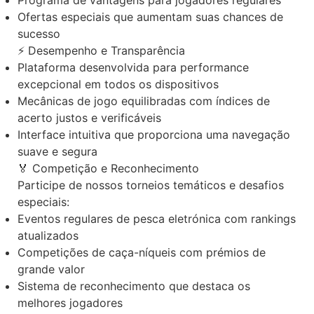
Programa de vantagens para jogadores regulares
Ofertas especiais que aumentam suas chances de
sucesso
⚡ Desempenho e Transparência
Plataforma desenvolvida para performance
excepcional em todos os dispositivos
Mecânicas de jogo equilibradas com índices de
acerto justos e verificáveis
Interface intuitiva que proporciona uma navegação
suave e segura
🏅 Competição e Reconhecimento
Participe de nossos torneios temáticos e desafios
especiais:
Eventos regulares de pesca eletrónica com rankings
atualizados
Competições de caça-níqueis com prémios de
grande valor
Sistema de reconhecimento que destaca os
melhores jogadores