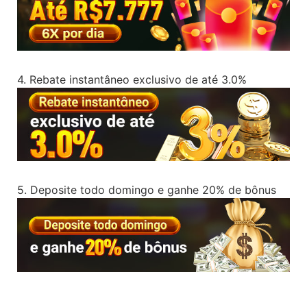
4. Rebate instantâneo exclusivo de até 3.0%
5. Deposite todo domingo e ganhe 20% de bônus