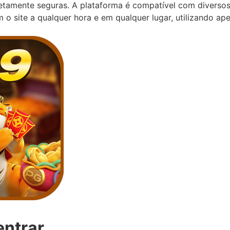
tamente seguras. A plataforma é compatível com diversos 
 o site a qualquer hora e em qualquer lugar, utilizando 
entrar