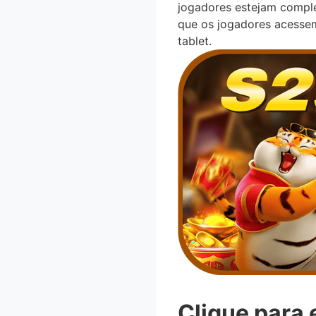
jogadores estejam comple
que os jogadores acessem
tablet.
Clique para 