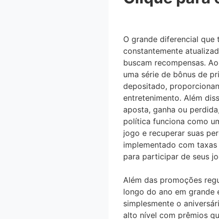
O grande diferencial que 
constantemente atualizad
buscam recompensas. Ao i
uma série de bônus de p
depositado, proporcionan
entretenimento. Além diss
aposta, ganha ou perdida
política funciona como u
jogo e recuperar suas pe
implementado com taxas a
para participar de seus jo
Além das promoções regul
longo do ano em grande e
simplesmente o aniversári
alto nível com prêmios q