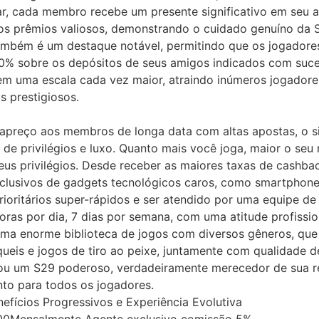
ar, cada membro recebe um presente significativo em seu a
ros prêmios valiosos, demonstrando o cuidado genuíno da
ambém é um destaque notável, permitindo que os jogador
40% sobre os depósitos de seus amigos indicados com suce
 em uma escala cada vez maior, atraindo inúmeros jogadore
s prestigiosos.
 apreço aos membros de longa data com altas apostas, o s
e privilégios e luxo. Quanto mais você joga, maior o seu n
eus privilégios. Desde receber as maiores taxas de cashba
clusivos de gadgets tecnológicos caros, como smartphones
rioritários super-rápidos e ser atendido por uma equipe de
oras por dia, 7 dias por semana, com uma atitude profissio
ma enorme biblioteca de jogos com diversos gêneros, que 
queis e jogos de tiro ao peixe, juntamente com qualidade d
riou um S29 poderoso, verdadeiramente merecedor de sua 
nto para todos os jogadores.
efícios Progressivos e Experiência Evolutiva