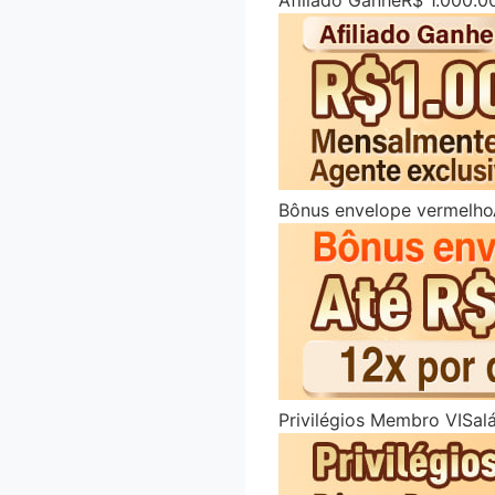
Afiliado GanheR$ 1.000.
Bônus envelope vermelho
Privilégios Membro VISal