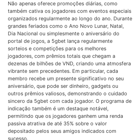
Não apenas oferece promoções diárias, como
também cativa os jogadores com eventos especiais
organizados regularmente ao longo do ano. Durante
grandes feriados como o Ano Novo Lunar, Natal,
Dia Nacional ou simplesmente o aniversário do
portal de jogos, a 5gbet lança regularmente
sorteios e competições para os melhores
jogadores, com prêmios totais que chegam a
dezenas de bilhões de VND, criando uma atmosfera
vibrante sem precedentes. Em particular, cada
membro recebe um presente significativo no seu
aniversário, que pode ser dinheiro, gadgets ou
outros prêmios valiosos, demonstrando o cuidado
sincero da 5gbet com cada jogador. O programa de
indicação também é um destaque notável,
permitindo que os jogadores ganhem uma renda
passiva atrativa de até 35% sobre o valor
depositado pelos seus amigos indicados com
sucesso.