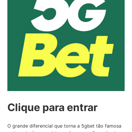
Clique para entrar
O grande diferencial que torna a 5gbet tão famosa