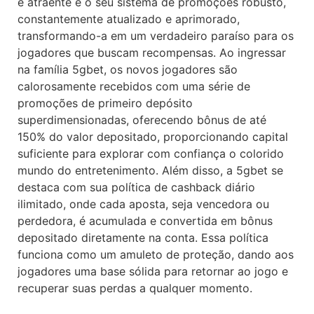
e atraente é o seu sistema de promoções robusto,
constantemente atualizado e aprimorado,
transformando-a em um verdadeiro paraíso para os
jogadores que buscam recompensas. Ao ingressar
na família 5gbet, os novos jogadores são
calorosamente recebidos com uma série de
promoções de primeiro depósito
superdimensionadas, oferecendo bônus de até
150% do valor depositado, proporcionando capital
suficiente para explorar com confiança o colorido
mundo do entretenimento. Além disso, a 5gbet se
destaca com sua política de cashback diário
ilimitado, onde cada aposta, seja vencedora ou
perdedora, é acumulada e convertida em bônus
depositado diretamente na conta. Essa política
funciona como um amuleto de proteção, dando aos
jogadores uma base sólida para retornar ao jogo e
recuperar suas perdas a qualquer momento.