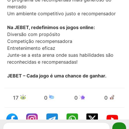
mercado
Um ambiente competitivo justo e recompensador
Na JEBET, redefinimos os jogos online:
Diversão com propósito
Competição recompensadora
Entretenimento eficaz
Junte-se a esta arena onde suas habilidades são
reconhecidas e recompensadas!
JEBET
–
Cada jogo é uma chance de ganhar.
17
0
0
0