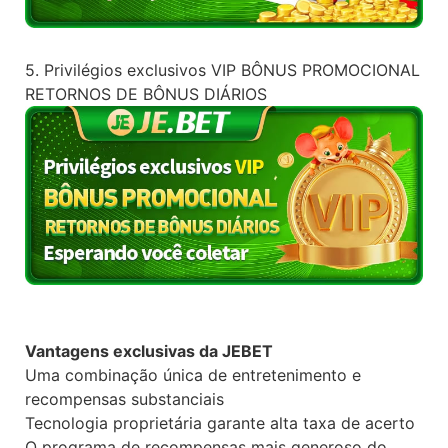
5. Privilégios exclusivos VIP BÔNUS PROMOCIONAL
RETORNOS DE BÔNUS DIÁRIOS
Vantagens exclusivas da JEBET
Uma combinação única de entretenimento e
recompensas substanciais
Tecnologia proprietária garante alta taxa de acerto
O programa de recompensas mais generoso do