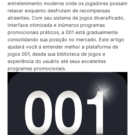
entretenimento moderna onde os jogadores possam
relaxar enquanto desfrutam de recompensas
atraentes. Com seu sistema de jogos diversificado,
interface otimizada e inúmeros programas
promocionais práticos, a 001 está gradualmente
consolidando sua posição no mercado. Este artigo
ajudará você a entender melhor a plataforma de
jogos 001, desde sua biblioteca de jogos e
experiência do usuário até seus excelentes
programas promocionais.