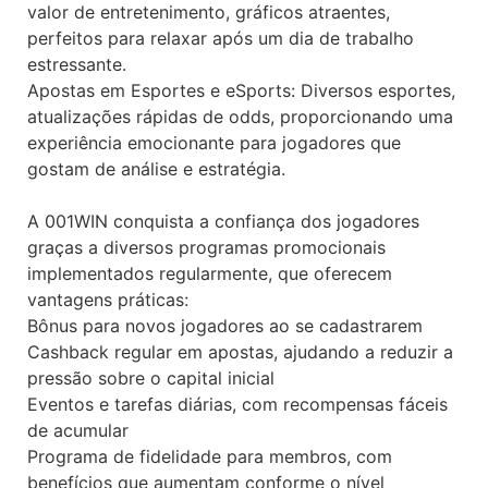
valor de entretenimento, gráficos atraentes,
perfeitos para relaxar após um dia de trabalho
estressante.
Apostas em Esportes e eSports: Diversos esportes,
atualizações rápidas de odds, proporcionando uma
experiência emocionante para jogadores que
gostam de análise e estratégia.
A 001WIN conquista a confiança dos jogadores
graças a diversos programas promocionais
implementados regularmente, que oferecem
vantagens práticas:
Bônus para novos jogadores ao se cadastrarem
Cashback regular em apostas, ajudando a reduzir a
pressão sobre o capital inicial
Eventos e tarefas diárias, com recompensas fáceis
de acumular
Programa de fidelidade para membros, com
benefícios que aumentam conforme o nível