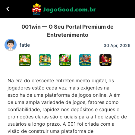
001win — O Seu Portal Premium de
Entretenimento
fatie
30 Apr, 2026
Na era do crescente entretenimento digital, os
jogadores estão cada vez mais exigentes na
escolha de uma plataforma de jogos online. Além
de uma ampla variedade de jogos, fatores como
confiabilidade, rapidez nos depósitos e saques e
promoções claras são cruciais para a fidelização de
usuários a longo prazo. A 001 foi criada com a
visão de construir uma plataforma de