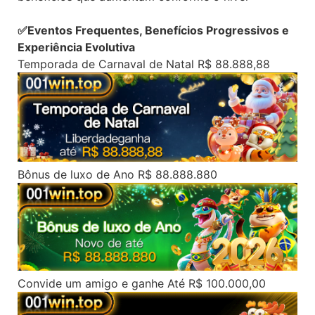
✅
Eventos Frequentes, Benefícios Progressivos e
Experiência Evolutiva
Temporada de Carnaval de Natal R$ 88.888,88
Bônus de luxo de Ano R$ 88.888.880
Convide um amigo e ganhe Até R$ 100.000,00