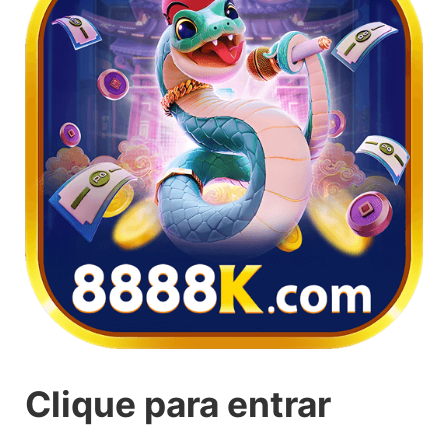
Clique para entrar