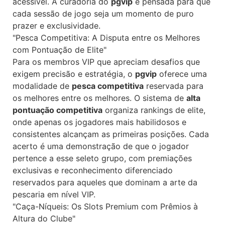
acessível. A curadoria do
pgvip
é pensada para que
cada sessão de jogo seja um momento de puro
prazer e exclusividade.
"Pesca Competitiva: A Disputa entre os Melhores
com Pontuação de Elite"
Para os membros VIP que apreciam desafios que
exigem precisão e estratégia, o
pgvip
oferece uma
modalidade de
pesca competitiva
reservada para
os melhores entre os melhores. O sistema de
alta
pontuação competitiva
organiza rankings de elite,
onde apenas os jogadores mais habilidosos e
consistentes alcançam as primeiras posições. Cada
acerto é uma demonstração de que o jogador
pertence a esse seleto grupo, com premiações
exclusivas e reconhecimento diferenciado
reservados para aqueles que dominam a arte da
pescaria em nível VIP.
"Caça-Níqueis: Os Slots Premium com Prêmios à
Altura do Clube"