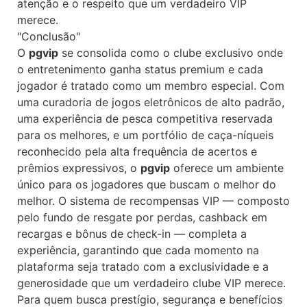
atenção e o respeito que um verdadeiro VIP
merece.
"Conclusão"
O
pgvip
se consolida como o clube exclusivo onde
o entretenimento ganha status premium e cada
jogador é tratado como um membro especial. Com
uma curadoria de jogos eletrônicos de alto padrão,
uma experiência de pesca competitiva reservada
para os melhores, e um portfólio de caça-níqueis
reconhecido pela alta frequência de acertos e
prêmios expressivos, o
pgvip
oferece um ambiente
único para os jogadores que buscam o melhor do
melhor. O sistema de recompensas VIP — composto
pelo fundo de resgate por perdas, cashback em
recargas e bônus de check-in — completa a
experiência, garantindo que cada momento na
plataforma seja tratado com a exclusividade e a
generosidade que um verdadeiro clube VIP merece.
Para quem busca prestígio, segurança e benefícios