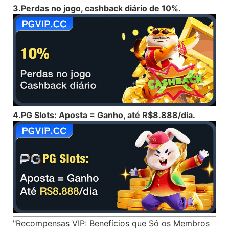
3.
Perdas no jogo, cashback diário de 10%.
4.
PG Slots: Aposta = Ganho, até R$8.888/dia.
"Recompensas VIP: Benefícios que Só os Membros