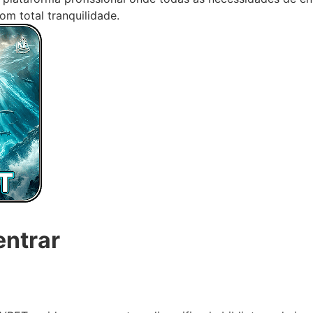
m total tranquilidade.
entrar