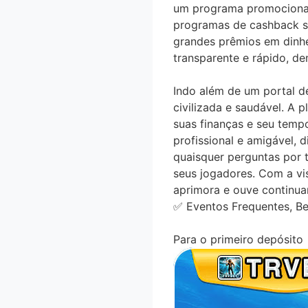
um programa promocional
programas de cashback se
grandes prêmios em dinhe
transparente e rápido, de
Indo além de um portal d
civilizada e saudável. A 
suas finanças e seu tempo
profissional e amigável, 
quaisquer perguntas por t
seus jogadores. Com a vis
aprimora e ouve continua
✅ Eventos Frequentes, Be
Para o primeiro depósito