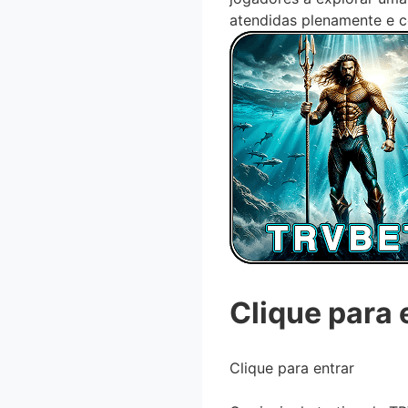
atendidas plenamente e co
Clique para 
Clique para entrar