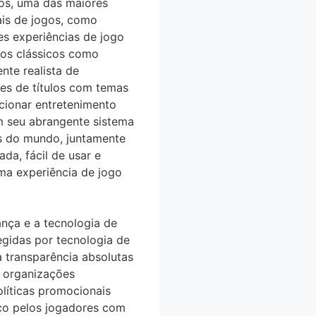
gos, uma das maiores
ais de jogos, como
es experiências de jogo
ogos clássicos como
nte realista de
es de títulos com temas
cionar entretenimento
m seu abrangente sistema
es do mundo, juntamente
da, fácil de usar e
ma experiência de jogo
ança e a tecnologia de
egidas por tecnologia de
a transparência absolutas
r organizações
olíticas promocionais
ço pelos jogadores com