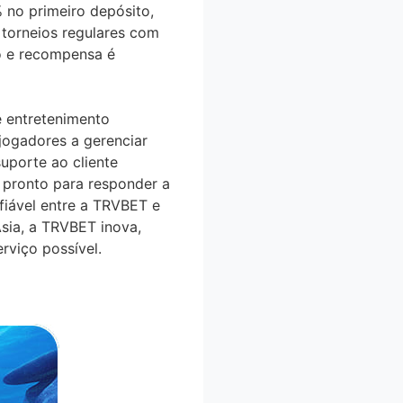
no primeiro depósito,
 torneios regulares com
ão e recompensa é
e entretenimento
 jogadores a gerenciar
uporte ao cliente
e pronto para responder a
fiável entre a TRVBET e
Ásia, a TRVBET inova,
rviço possível.