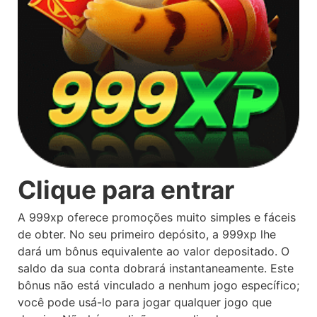
Clique para entrar
A 999xp oferece promoções muito simples e fáceis
de obter. No seu primeiro depósito, a 999xp lhe
dará um bônus equivalente ao valor depositado. O
saldo da sua conta dobrará instantaneamente. Este
bônus não está vinculado a nenhum jogo específico;
você pode usá-lo para jogar qualquer jogo que