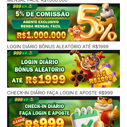
MENSAL FÁCIL R$1.000.000
LOGIN DIÁRIO BÔNUS ALEATÓRIO ATÉ R$1999
CHECK-IN DIÁRIO FAÇA LOGIN E APOSTE R$999