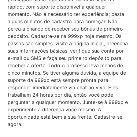
rápido, com suporte disponível a qualquer
momento. Não é necessário ter experiência; basta
alguns minutos de cadastro para começar. Não
perca a chance de receber seu bônus de primeiro
depósito. Cadastre-se na 999xp hoje mesmo. Os
passos são simples: visite a página inicial, preencha
suas informações básicas, verifique sua conta por
e-mail ou SMS e faça seu primeiro depósito para
receber a oferta. Todo o processo leva menos de
cinco minutos. Se tiver alguma dúvida, a equipe de
suporte da 999xp está sempre pronta para
responder imediatamente via chat ao vivo. Eles
trabalham 24 horas por dia, então você pode
perguntar a qualquer momento. Junte-se à 999xp e
experimente a diferença você mesmo. A
oportunidade está bem à sua frente. Cadastre-se
agora.