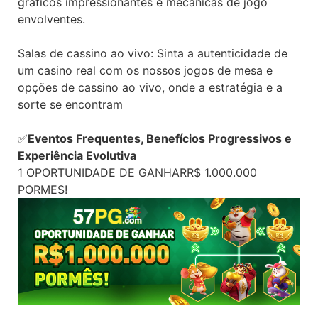
gráficos impressionantes e mecânicas de jogo
envolventes.
Salas de cassino ao vivo: Sinta a autenticidade de
um casino real com os nossos jogos de mesa e
opções de cassino ao vivo, onde a estratégia e a
sorte se encontram
✅
Eventos Frequentes, Benefícios Progressivos e
Experiência Evolutiva
1 OPORTUNIDADE DE GANHARR$ 1.000.000
PORMES!
.