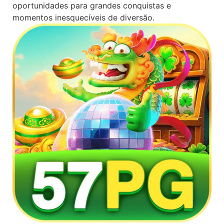
oportunidades para grandes conquistas e
momentos inesquecíveis de diversão.