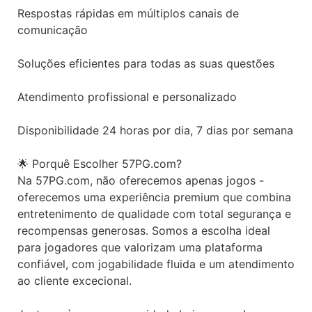
Respostas rápidas em múltiplos canais de
comunicação
Soluções eficientes para todas as suas questões
Atendimento profissional e personalizado
Disponibilidade 24 horas por dia, 7 dias por semana
🌟 Porquê Escolher 57PG.com?
Na 57PG.com, não oferecemos apenas jogos -
oferecemos uma experiência premium que combina
entretenimento de qualidade com total segurança e
recompensas generosas. Somos a escolha ideal
para jogadores que valorizam uma plataforma
confiável, com jogabilidade fluida e um atendimento
ao cliente excecional.