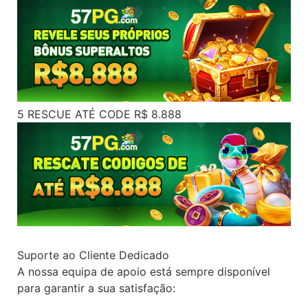
5 RESCUE ATÉ CODE R$ 8.888
Suporte ao Cliente Dedicado
A nossa equipa de apoio está sempre disponível
para garantir a sua satisfação: