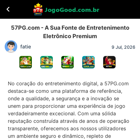
57PG.com - A Sua Fonte de Entretenimento
Eletrônico Premium
fatie
9 Jul, 2026
No coração do entretenimento digital, a 57PG.com
destaca-se como uma plataforma de referência,
onde a qualidade, a segurança e a inovação se
unem para proporcionar uma experiência de jogo
verdadeiramente excecional. Com uma sólida
reputação construída através de anos de operação
transparente, oferecemos aos nossos utilizadores
um ambiente seguro e dinâmico, repleto de