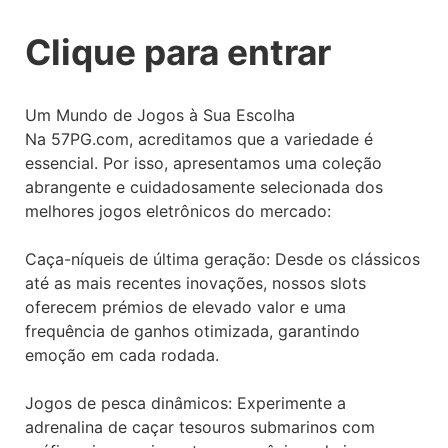
Clique para entrar
Um Mundo de Jogos à Sua Escolha
Na 57PG.com, acreditamos que a variedade é
essencial. Por isso, apresentamos uma coleção
abrangente e cuidadosamente selecionada dos
melhores jogos eletrônicos do mercado:
Caça-níqueis de última geração: Desde os clássicos
até as mais recentes inovações, nossos slots
oferecem prémios de elevado valor e uma
frequência de ganhos otimizada, garantindo
emoção em cada rodada.
Jogos de pesca dinâmicos: Experimente a
adrenalina de caçar tesouros submarinos com