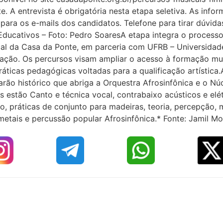
A entrevista é obrigatória nesta etapa seletiva. As infor
ara os e-mails dos candidatos. Telefone para tirar dúvida
Educativos – Foto: Pedro SoaresA etapa integra o processo 
ical da Casa da Ponte, em parceria com UFRB – Universidad
ação. Os percursos visam ampliar o acesso à formação m
́ticas pedagógicas voltadas para a qualificação artística.
rão histórico que abriga a Orquestra Afrosinfônica e o Nu
 estão Canto e técnica vocal, contrabaixo acústicos e elét
lão, práticas de conjunto para madeiras, teoria, percepção
 metais e percussão popular Afrosinfônica.* Fonte: Jamil Mo