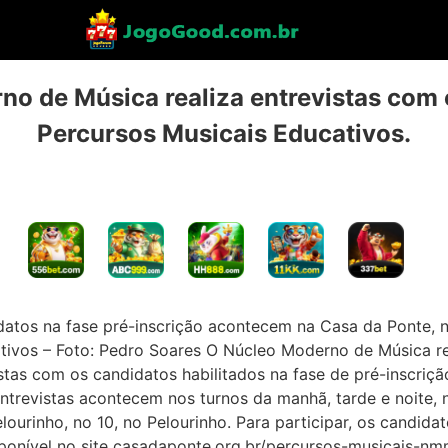
no de Música realiza entrevistas com
Percursos Musicais Educativos.
atos na fase pré-inscrição acontecem na Casa da Ponte, n
ivos – Foto: Pedro Soares O Núcleo Moderno de Música real
istas com os candidatos habilitados na fase de pré-inscriç
ntrevistas acontecem nos turnos da manhã, tarde e noite,
lourinho, no 10, no Pelourinho. Para participar, os candid
isponível no site casadaponte.org.br/percursos-musicais-nmm