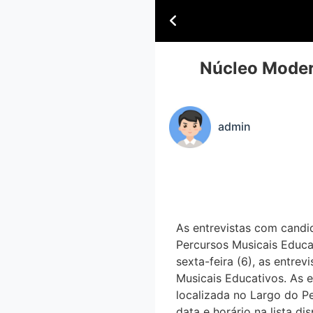
Núcleo Moder
admin
As entrevistas com candid
Percursos Musicais Educat
sexta-feira (6), as entrev
Musicais Educativos. As e
localizada no Largo do Pe
data e horário na lista d