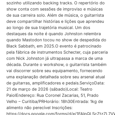
sozinho utilizando backing tracks. O repertório do
show conta com sessões de improviso e músicas
de sua carreira solo. Além de música, o guitarrista
deve compartilhar histórias e lições que aprendeu
ao longo de sua trajetória musical. Um dos
destaques da noite é quando Johnston relembra
quando Mastodon tocou no show de despedida do
Black Sabbath, em 2025.O evento é patrocinado
pela fábrica de instrumentos Schecter, cuja parceria
com Nick Johnston já ultrapassa a marca de uma
década. Durante o workshow, o guitarrista também
vai discorrer sobre seu equipamento, fornecendo
uma explanação detalhada sobre seu arsenal atual
de guitarras, amplificadores e pedais.ServiçoData:
21 de março de 2026 (sábado)Local: Teatro
PaiolEndereço: Rua Coronel Zacarias, 51, Prado
Velho – Curitiba/PRHorário: 18h30Entrada: 1kg de
alimento não perecível Inscrições:
https://docs.google.com/forms/d/e/1FAIpQLScZtzZL