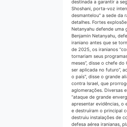
destinada a garantir a se
Shoshani, porta-voz intern
desmantelou" a sede da ra
detalhes. Fortes explosõ
Netanyahu defende uma gu
Benjamin Netanyahu, defen
iraniano antes que se tor
de 2025, os iranianos “com
tornariam seus programas
meses”, disse o chefe do 
ser aplicada no futuro”, 
o país", disse o grande 
contra Israel, que prorrog
aglomerações. Diversas 
“ataque de grande enverga
apresentar evidências, o 
e destruíram o principal
destruiu instalações de
defesa aérea iranianas, p