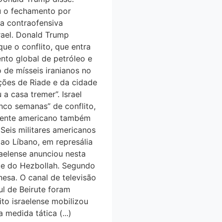
u o fechamento por
ma contraofensiva
srael. Donald Trump
ue o conflito, que entra
nto global de petróleo e
 de mísseis iranianos no
ções de Riade e da cidade
a casa tremer”. Israel
inco semanas” de conflito,
idente americano também
. Seis militares americanos
ao Líbano, em represália
raelense anunciou nesta
os e do Hezbollah. Segundo
sa. O canal de televisão
ul de Beirute foram
to israelense mobilizou
 medida tática (...)