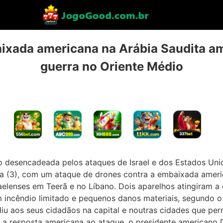
ixada americana na Arábia Saudita am
guerra no Oriente Médio
o desencadeada pelos ataques de Israel e dos Estados Unidos
eira (3), com um ataque de drones contra a embaixada ameri
aelenses em Teerã e no Líbano. Dois aparelhos atingiram
incêndio limitado e pequenos danos materiais, segundo o 
iu aos seus cidadãos na capital e noutras cidades que p
 a resposta americana ao ataque, o presidente americano 