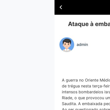
Ataque à emba
admin
A guerra no Oriente Médi
de trégua nesta terça-f
intensos bombardeios isr
Riade, o que provocou um 
Saudita. A embaixada ped
Ao ser questionado sobre