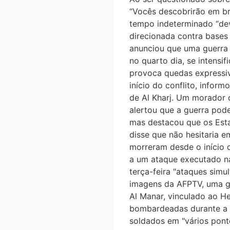
“Vocês descobrirão em 
tempo indeterminado “devi
direcionada contra bases m
anunciou que uma guerra 
no quarto dia, se intensi
provoca quedas expressivas
início do conflito, infor
de Al Kharj. Um morador d
alertou que a guerra pode
mas destacou que os Esta
disse que não hesitaria e
morreram desde o início d
a um ataque executado na 
terça-feira "ataques simu
imagens da AFPTV, uma gra
Al Manar, vinculado ao He
bombardeadas durante a n
soldados em "vários pontos