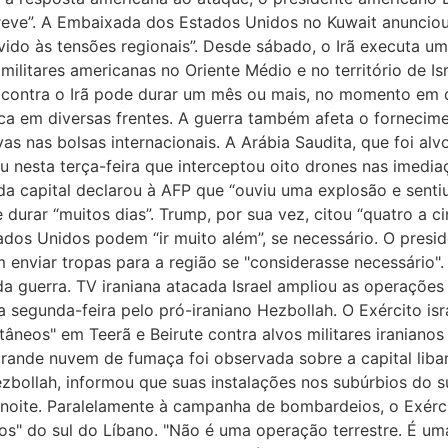
breve”. A Embaixada dos Estados Unidos no Kuwait anuncio
do às tensões regionais”. Desde sábado, o Irã executa u
ilitares americanas no Oriente Médio e no território de I
contra o Irã pode durar um mês ou mais, no momento em q
fica em diversas frentes. A guerra também afeta o fornecime
 nas bolsas internacionais. A Arábia Saudita, que foi alvo
mou nesta terça-feira que interceptou oito drones nas imedia
a capital declarou à AFP que “ouviu uma explosão e sentiu 
 durar “muitos dias”. Trump, por sua vez, citou “quatro a c
dos Unidos podem “ir muito além”, se necessário. O pres
m enviar tropas para a região se "considerasse necessário"
a guerra. TV iraniana atacada Israel ampliou as operações 
segunda-feira pelo pró-iraniano Hezbollah. O Exército is
ltâneos" em Teerã e Beirute contra alvos militares iranian
nde nuvem de fumaça foi observada sobre a capital libane
zbollah, informou que suas instalações nos subúrbios do s
oite. Paralelamente à campanha de bombardeios, o Exérci
" do sul do Líbano. "Não é uma operação terrestre. É uma