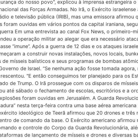
gurança do nosso povo", explicou à imprensa estrangeira 
acional das Forças Armadas. No Irã, o Exército israelens
́dio e televisão pública (IRIB), mas uma emissora afirmo
es foram ouvidas em vários pontos da capital iraniana, segu
erra Em uma entrevista ao canal Fox News, o primeiro-min
deu a operação militar ao alegar que era necessário ata
nasse “imune”. Após a guerra de 12 dias e os ataques isra
eçaram a construir novas instalações, novos locais, bunk
 de mísseis balísticos e seus programas de bombas atômi
Governo de Israel. “Se nenhuma ação fosse tomada agora,
acrescentou. "E então conseguimos ter planejado para os 
aliado de Trump. O Irã prossegue com os disparos de míssei
ou até sábado o fechamento de escolas, escritórios e a or
explosões foram ouvidas em Jerusalém. A Guarda Revolucion
dura” nesta terça-feira contra uma base aérea americana
exército ideológico de Teerã afirmou que 20 drones e três 
 centro de comando da base. O Exército americano afirmou 
 comando e controle do Corpo da Guarda Revolucionária, al
lataformas de lançamento de mísseis e drones e diversas ba