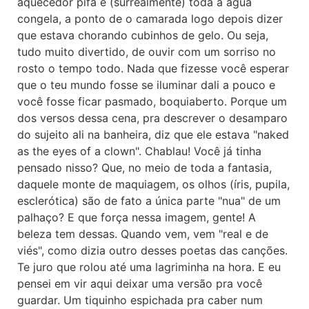
aquecedor pifa e (surrealmente) toda a água
congela, a ponto de o camarada logo depois dizer
que estava chorando cubinhos de gelo. Ou seja,
tudo muito divertido, de ouvir com um sorriso no
rosto o tempo todo. Nada que fizesse você esperar
que o teu mundo fosse se iluminar dali a pouco e
você fosse ficar pasmado, boquiaberto. Porque um
dos versos dessa cena, pra descrever o desamparo
do sujeito ali na banheira, diz que ele estava "naked
as the eyes of a clown". Chablau! Você já tinha
pensado nisso? Que, no meio de toda a fantasia,
daquele monte de maquiagem, os olhos (íris, pupila,
esclerótica) são de fato a única parte "nua" de um
palhaço? E que força nessa imagem, gente! A
beleza tem dessas. Quando vem, vem "real e de
viés", como dizia outro desses poetas das canções.
Te juro que rolou até uma lagriminha na hora. E eu
pensei em vir aqui deixar uma versão pra você
guardar. Um tiquinho espichada pra caber num