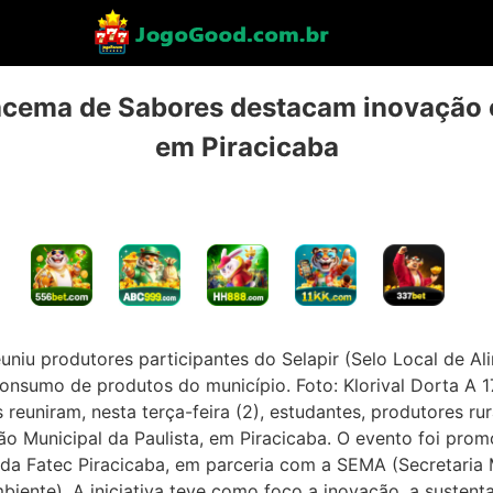
cema de Sabores destacam inovação e
em Piracicaba
niu produtores participantes do Selapir (Selo Local de Al
consumo de produtos do município. Foto: Klorival Dorta A 17
euniram, nesta terça-feira (2), estudantes, produtores rur
ejão Municipal da Paulista, em Piracicaba. O evento foi pro
da Fatec Piracicaba, em parceria com a SEMA (Secretaria M
nte). A iniciativa teve como foco a inovação, a sustentab