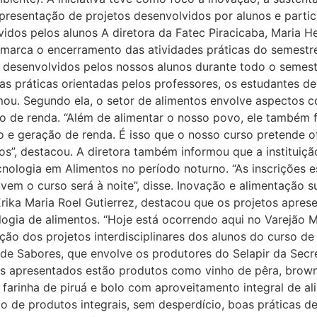
apresentação de projetos desenvolvidos por alunos e partic
lvidos pelos alunos A diretora da Fatec Piracicaba, Maria H
 marca o encerramento das atividades práticas do semestr
 desenvolvidos pelos nossos alunos durante todo o semes
as práticas orientadas pelos professores, os estudantes de
mou. Segundo ela, o setor de alimentos envolve aspectos co
̃o de renda. “Além de alimentar o nosso povo, ele também 
̃o e geração de renda. É isso que o nosso curso pretende 
s”, destacou. A diretora também informou que a instituiça
ologia em Alimentos no período noturno. “As inscrições est
 o curso será à noite”, disse. Inovação e alimentação s
́rika Maria Roel Gutierrez, destacou que os projetos apre
logia de alimentos. “Hoje está ocorrendo aqui no Varejão M
ção dos projetos interdisciplinares dos alunos do curso d
e Sabores, que envolve os produtores do Selapir da Secret
os apresentados estão produtos como vinho de pêra, brown
 farinha de piruá e bolo com aproveitamento integral de al
de produtos integrais, sem desperdício, boas práticas de 