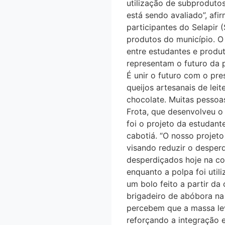
utilização de subproduto
está sendo avaliado”, afi
participantes do Selapir 
produtos do município. O 
entre estudantes e produt
representam o futuro da p
É unir o futuro com o pr
queijos artesanais de lei
chocolate. Muitas pessoa
Frota, que desenvolveu o 
foi o projeto da estudan
cabotiá. “O nosso projet
visando reduzir o desperd
desperdiçados hoje na co
enquanto a polpa foi util
um bolo feito a partir da
brigadeiro de abóbora n
percebem que a massa lev
reforçando a integração