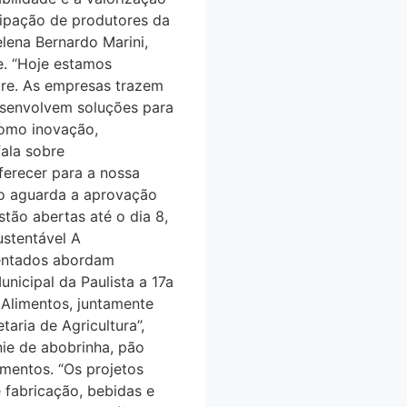
ipação de produtores da
elena Bernardo Marini,
e. “Hoje estamos
tre. As empresas trazem
senvolvem soluções para
mo inovação,
fala sobre
oferecer para a nossa
̃o aguarda a aprovação
ão abertas até o dia 8,
ustentável A
sentados abordam
unicipal da Paulista a 17a
e Alimentos, juntamente
aria de Agricultura”,
ie de abobrinha, pão
imentos. “Os projetos
fabricação, bebidas e