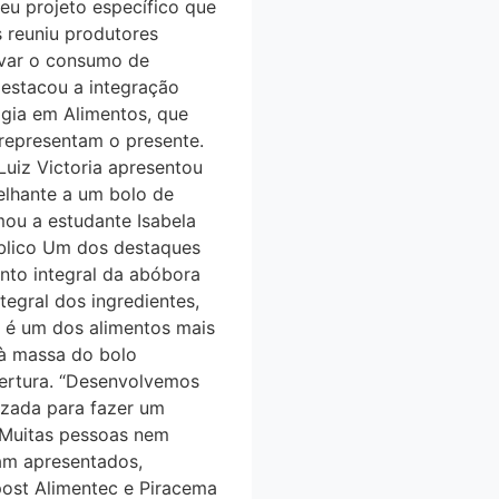
eu projeto específico que
s reuniu produtores
tivar o consumo de
estacou a integração
ogia em Alimentos, que
 representam o presente.
 Luiz Victoria apresentou
melhante a um bolo de
mou a estudante Isabela
úblico Um dos destaques
to integral da abóbora
tegral dos ingredientes,
e é um dos alimentos mais
 à massa do bolo
bertura. “Desenvolvemos
lizada para fazer um
. Muitas pessoas nem
ram apresentados,
O post Alimentec e Piracema