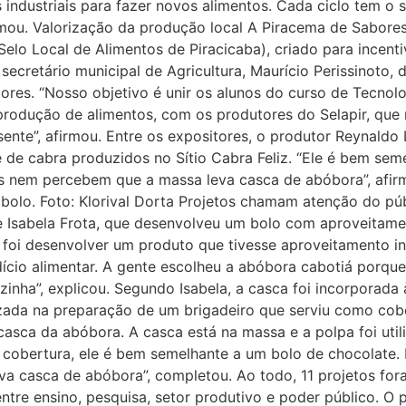
s industriais para fazer novos alimentos. Cada ciclo tem o s
rmou. Valorização da produção local A Piracema de Sabore
(Selo Local de Alimentos de Piracicaba), criado para incen
secretário municipal de Agricultura, Maurício Perissinoto, d
ores. “Nosso objetivo é unir os alunos do curso de Tecnol
rodução de alimentos, com os produtores do Selapir, que
esente”, afirmou. Entre os expositores, o produtor Reynaldo
te de cabra produzidos no Sítio Cabra Feliz. “Ele é bem se
s nem percebem que a massa leva casca de abóbora”, afir
bolo. Foto: Klorival Dorta Projetos chamam atenção do p
te Isabela Frota, que desenvolveu um bolo com aproveitamen
o foi desenvolver um produto que tivesse aproveitamento in
ício alimentar. A gente escolheu a abóbora cabotiá porqu
zinha”, explicou. Segundo Isabela, a casca foi incorporada
izada na preparação de um brigadeiro que serviu como co
 casca da abóbora. A casca está na massa e a polpa foi uti
a cobertura, ele é bem semelhante a um bolo de chocolate
a casca de abóbora”, completou. Ao todo, 11 projetos fo
 entre ensino, pesquisa, setor produtivo e poder público. 