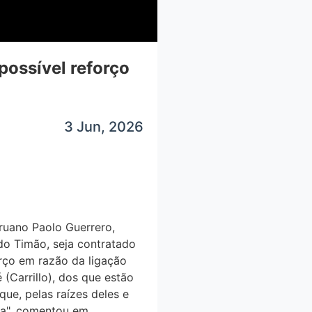
ssível reforço
3 Jun, 2026
eruano Paolo Guerrero,
do Timão, seja contratado
̧o em razão da ligação
(Carrillo), dos que estão
ue, pelas raízes deles e
nza", comentou em