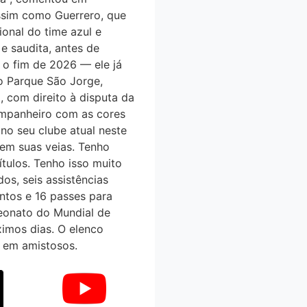
Assim como Guerrero, que
ional do time azul e
 e saudita, antes de
 o fim de 2026 — ele já
 Parque São Jorge,
 com direito à disputa da
ompanheiro com as cores
 no seu clube atual neste
 em suas veias. Tenho
́tulos. Tenho isso muito
os, seis assistências
entos e 16 passes para
peonato do Mundial de
́ximos dias. O elenco
, em amistosos.