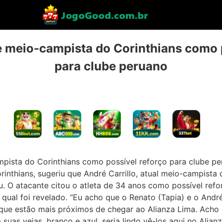
 meio-campista do Corinthians como po
para clube peruano
pista do Corinthians como possível reforço para clube p
inthians, sugeriu que André Carrillo, atual meio-campista 
. O atacante citou o atleta de 34 anos como possível reforc
ual foi revelado. “Eu acho que o Renato (Tapia) e o André 
s que estão mais próximos de chegar ao Alianza Lima. Acho q
suas veias, branco e azul, seria lindo vê-los aqui no Alia