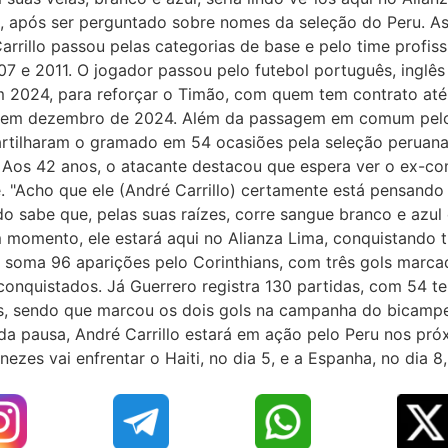
, após ser perguntado sobre nomes da seleção do Peru. 
arrillo passou pelas categorias de base e pelo time profiss
7 e 2011. O jogador passou pelo futebol português, inglês
 2024, para reforçar o Timão, com quem tem contrato até
lo em dezembro de 2024. Além da passagem em comum pelo
rtilharam o gramado em 54 ocasiões pela seleção peruana,
Aos 42 anos, o atacante destacou que espera ver o ex-c
 "Acho que ele (André Carrillo) certamente está pensando
sabe que, pelas suas raízes, corre sangue branco e azul
momento, ele estará aqui no Alianza Lima, conquistando ti
o soma 96 aparições pelo Corinthians, com três gols marcad
s conquistados. Já Guerrero registra 130 partidas, com 54 t
tulos, sendo que marcou os dois gols na campanha do bicam
 pausa, André Carrillo estará em ação pelo Peru nos pro
es vai enfrentar o Haiti, no dia 5, e a Espanha, no dia 8