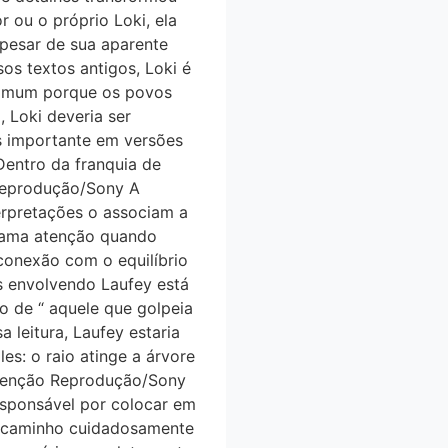
 ou o próprio Loki, ela
 Apesar de sua aparente
os textos antigos, Loki é
incomum porque os povos
 Loki deveria ser
s importante em versões
 Dentro da franquia de
Reprodução/Sony A
rpretações o associam a
hama atenção quando
onexão com o equilíbrio
s envolvendo Laufey está
mo de “ aquele que golpeia
 leitura, Laufey estaria
es: o raio atinge a árvore
enção Reprodução/Sony
sponsável por colocar em
m caminho cuidadosamente