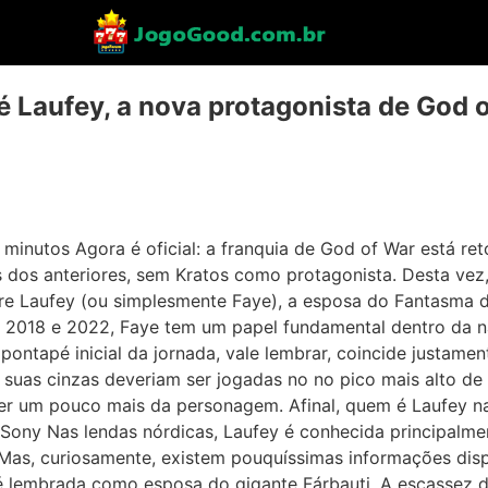
́ Laufey, a nova protagonista de God 
 minutos Agora é oficial: a franquia de God of War está 
ios dos anteriores, sem Kratos como protagonista. Desta ve
re Laufey (ou simplesmente Faye), a esposa do Fantasma d
de 2018 e 2022, Faye tem um papel fundamental dentro da 
O pontapé inicial da jornada, vale lembrar, coincide justam
 suas cinzas deveriam ser jogadas no no pico mais alto de t
r um pouco mais da personagem. Afinal, quem é Laufey na 
/Sony Nas lendas nórdicas, Laufey é conhecida principalme
Mas, curiosamente, existem pouquíssimas informações disp
é lembrada como esposa do gigante Fárbauti. A escassez 