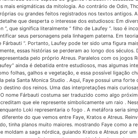
mais enigmáticas da mitologia. Ao contrário de Odin, Thor
próprias ou grandes feitos registrados nos textos antigos.
m detalhe que desperta o interesse dos estudiosos: Em divers
 “, que significa literalmente “ filho de Laufey “. Isso é 
tificar seus personagens pela linhagem paterna. Em teoria,
 Fárbauti “. Portanto, Laufey pode ter sido uma figura mai
zmente, essas histórias se perderam ao longo dos séculos.
 representada pelo próprio Atreus. Paralelos com os jogos 
fey” ainda é debatida entre estudiosos, mas algumas inte
o folhas, galhos e vegetação, e essa possível ligação c
da pela Santa Monica Studio . Aqui, Faye possui uma forte c
 destino dos reinos. Uma das interpretações mais curiosa
ia. O nome Fárbauti costuma ser traduzido como algo próxi
creditam que ele represente simbolicamente um raio . Nessa
enquanto Loki representaria o fogo . A metáfora seria simpl
o diferente do que vemos entre Faye, Kratos e Atreus. Reinv
lado, tinha planos muito maiores. mostrando Faye como a re
e moldam a saga nórdica, guiando Kratos e Atreus por u