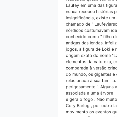
Laufey em uma das figuras 
nunca recebeu histórias 
insignificância, existe u
chamado de “ Laufeyjarson
nórdicos costumavam iden
conhecido como “ filho de
antigas das lendas. Infeli
jogos, a figura de Loki é
origem exata do nome “Lau
elementos da natureza, com
comparada à versão cria
do mundo, os gigantes e o
relacionada à sua famíl
perigosamente “. Alguns a
associada a uma árvore , 
e gera o fogo . Não muit
Cory Barlog , por outro 
movimento os eventos qu