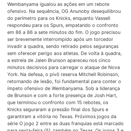
Wembanyama igualou as ações em um rebote
ofensivo. Na sequência, OG Anunoby desequilibrou
do perímetro para os Knicks, enquanto Vassell
respondeu para os Spurs, empatando o confronto
em 86 a 86 a sete minutos do fim. O jogo precisou
ser brevemente interrompido após um torcedor
invadir a quadra, sendo retirado pelos seguranças
sem oferecer perigo aos atletas. De volta à quadra,
a estrela de Jalen Brunson apareceu nos cinco
minutos decisivos para carregar o ataque de Nova
York. Na defesa, o pivô reserva Mitchell Robinson,
retornando de lesão, foi fundamental para conter o
ímpeto ofensivo de Wembanyama. Sob a liderança
de Brunson e com a forte presença de Josh Hart,
que terminou o confronto com 15 rebotes, os
Knicks seguraram a pressão final dos Spurs e
garantiram a vitória no Texas. Próximos jogos da
série O jogo 2 entre as duas franquias está marcado
para sexta-feira (5), também no Texas. Os jogos 3 e