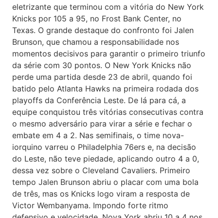
eletrizante que terminou com a vitória do New York
Knicks por 105 a 95, no Frost Bank Center, no
Texas. O grande destaque do confronto foi Jalen
Brunson, que chamou a responsabilidade nos
momentos decisivos para garantir o primeiro triunfo
da série com 30 pontos. O New York Knicks não
perde uma partida desde 23 de abril, quando foi
batido pelo Atlanta Hawks na primeira rodada dos
playoffs da Conferência Leste. De lá para cá, a
equipe conquistou três vitórias consecutivas contra
o mesmo adversário para virar a série e fechar o
embate em 4 a 2. Nas semifinais, o time nova-
iorquino varreu o Philadelphia 76ers e, na decisão
do Leste, não teve piedade, aplicando outro 4 a 0,
dessa vez sobre o Cleveland Cavaliers. Primeiro
tempo Jalen Brunson abriu o placar com uma bola
de três, mas os Knicks logo viram a resposta de
Victor Wembanyama. Impondo forte ritmo
defensivo e velocidade, Nova York abriu 10 a 4 nos