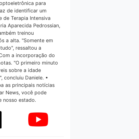
optoeletrônica para
paz de identificar um
e de Terapia Intensiva
aria Aparecida Pedrossian,
ambém treinou
ós a alta. "Somente em
udo", ressaltou a
Com a incorporação do
motas. "O primeiro minuto
veis sobre a idade
", concluiu Daniele. •
as principais notícias
tar News, você pode
 e nosso estado.