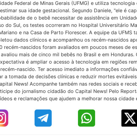
dade Federal de Minas Gerais (UFMG) e utiliza tecnologia 
 estimar sua idade gestacional. Segundo Daniele, "ele é ca
babilidade de o bebê necessitar de assistência em Unidad
 do Sul, os testes ocorreram no Hospital Universitário M
Mariano e na Casa de Parto Florescer. A equipe da UFMS t
coletou dados clínicos e acompanhou os recém-nascidos ap
 recém-nascidos foram avaliados em poucos meses de est
avaliou mais de cinco mil bebês no Brasil e em Honduras. 
pectativa é ampliar o acesso à tecnologia em regiões re
 recém-nascido. Ter acesso imediato a informações confiá
r a tomada de decisões clínicas e reduzir mortes evitáveis
pital News! Acompanhe também nas redes sociais e receba 
ticipe do jornalismo cidadão do Capital News! Pelo Repor
 vídeos e reclamações que ajudem a melhorar nossa cidade