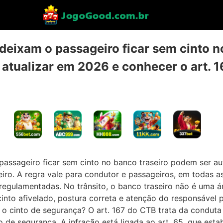
deixam o passageiro ficar sem cinto n
atualizar em 2026 e conhecer o art. 
passageiro ficar sem cinto no banco traseiro podem ser au
leiro. A regra vale para condutor e passageiros, em todas as 
 regulamentadas. No trânsito, o banco traseiro não é uma á
into afivelado, postura correta e atenção do responsável 
 o cinto de segurança? O art. 167 do CTB trata da conduta
 de segurança. A infração está ligada ao art. 65, que est