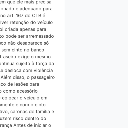
m que ele mais precisa
icionado e adequado para
a no art. 167 do CTB é
er retenção do veículo
foi criada apenas para
into pode ser arremessado
sco não desaparece só
r sem cinto no banco
 traseiro exige o mesmo
inua sujeito à força da
e desloca com violência
Além disso, o passageiro
co de lesões para
do como acessório
 colocar o veículo em
tamente e com o cinto
vo, caronas de família e
duzem risco dentro do
ança Antes de iniciar o