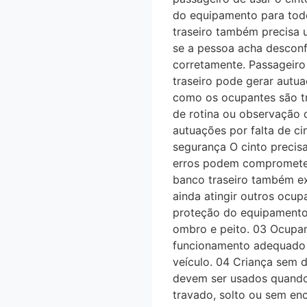
do equipamento para todos
traseiro também precisa u
se a pessoa acha desconfor
corretamente. Passageiro
traseiro pode gerar autuaç
como os ocupantes são tr
de rotina ou observação
autuações por falta de c
segurança O cinto preci
erros podem comprometer a
banco traseiro também ex
ainda atingir outros ocup
proteção do equipamento
ombro e peito. 03 Ocupan
funcionamento adequado 
veículo. 04 Criança sem 
devem ser usados quando e
travado, solto ou sem enc