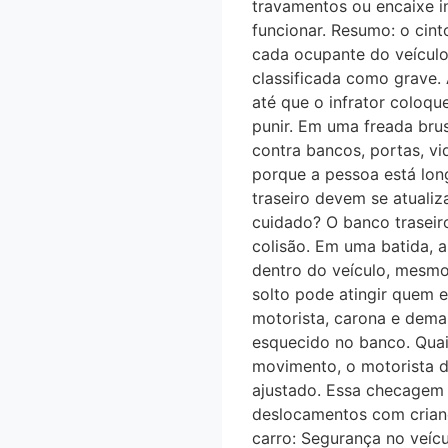
travamentos ou encaixe 
funcionar. Resumo: o cin
cada ocupante do veículo. 
classificada como grave. A
até que o infrator coloqu
punir. Em uma freada bru
contra bancos, portas, vi
porque a pessoa está lon
traseiro devem se atuali
cuidado? O banco traseir
colisão. Em uma batida, 
dentro do veículo, mesmo
solto pode atingir quem e
motorista, carona e demai
esquecido no banco. Quai
movimento, o motorista d
ajustado. Essa checagem e
deslocamentos com crianc
carro: Segurança no veí