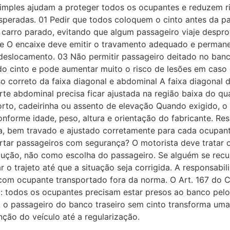
 simples ajudam a proteger todos os ocupantes e reduzem r
speradas. 01 Pedir que todos coloquem o cinto antes da part
carro parado, evitando que algum passageiro viaje desprot
e O encaixe deve emitir o travamento adequado e permane
 deslocamento. 03 Não permitir passageiro deitado no banc
do cinto e pode aumentar muito o risco de lesões em caso
so correto da faixa diagonal e abdominal A faixa diagonal
te abdominal precisa ficar ajustada na região baixa do qua
rto, cadeirinha ou assento de elevação Quando exigido, o d
nforme idade, peso, altura e orientação do fabricante. Re
a, bem travado e ajustado corretamente para cada ocupant
portar passageiros com segurança? O motorista deve tratar 
dução, não como escolha do passageiro. Se alguém se rec
iar o trajeto até que a situação seja corrigida. A responsa
 com ocupante transportado fora da norma. O Art. 167 do C
ria: todos os ocupantes precisam estar presos ao banco pe
s, o passageiro do banco traseiro sem cinto transforma u
ção do veículo até a regularização.