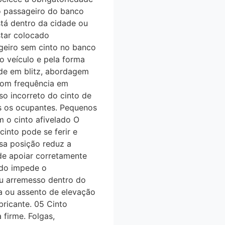
 o passageiro do banco
stá dentro da cidade ou
estar colocado
geiro sem cinto no banco
do veículo e pela forma
dade em blitz, abordagem
com frequência em
uso incorreto do cinto de
os os ocupantes. Pequenos
m o cinto afivelado O
cinto pode se ferir e
a posição reduz a
 de apoiar corretamente
ado impede o
u arremesso dentro do
a ou assento de elevação
bricante. 05 Cinto
 firme. Folgas,