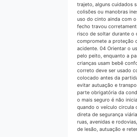
trajeto, alguns cuidados
colisões ou manobras ine
uso do cinto ainda com o 
fecho travou corretament
risco de soltar durante o
compromete a proteção 
acidente. 04 Orientar o u
pelo peito, enquanto a par
crianças usam bebê confo
correto deve ser usado co
colocado antes da partid
evitar autuação e trans
parte obrigatória da con
o mais seguro é não inic
quando o veículo circula
direta de segurança viá
ruas, avenidas e rodovia
de lesão, autuação e reten