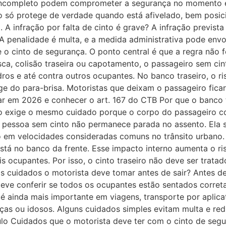
incompleto podem comprometer a segurança no momento e
to só protege de verdade quando está afivelado, bem pos
A infração por falta de cinto é grave? A infração previst
 penalidade é multa, e a medida administrativa pode envolv
e o cinto de segurança. O ponto central é que a regra não 
sca, colisão traseira ou capotamento, o passageiro sem c
dros e até contra outros ocupantes. No banco traseiro, o ri
ge do para-brisa. Motoristas que deixam o passageiro fica
zar em 2026 e conhecer o art. 167 do CTB Por que o banco
o exige o mesmo cuidado porque o corpo do passageiro cont
a pessoa sem cinto não permanece parada no assento. Ela s
 em velocidades consideradas comuns no trânsito urbano. 
stá no banco da frente. Esse impacto interno aumenta o ris
s ocupantes. Por isso, o cinto traseiro não deve ser trata
s cuidados o motorista deve tomar antes de sair? Antes de
eve conferir se todos os ocupantes estão sentados corre
́ ainda mais importante em viagens, transporte por aplicati
̧as ou idosos. Alguns cuidados simples evitam multa e re
culo Cuidados que o motorista deve ter com o cinto de segur