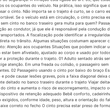
 os ocupantes do veículo. Na prática, isso significa que
sar o cinto. Não importa se o trajeto é curto, se o carro e
tável. Se o veículo está em circulação, o cinto precisa 
 sem cinto no banco traseiro gera multa para quem? Passa
ão ao condutor, já que ele é responsável pela condução 
ansportados. A fiscalização pode identificar a irregulari
 direta no trânsito. Algumas situações costumam aparecer 
into: Atenção aos ocupantes Situações que podem indicar 
sa estar bem afivelado, ajustado ao corpo e usado por tod
 proteção durante o trajeto. 01 Adulto sentado atrás se
ige atenção. Em uma freada ou colisão, o passageiro sem 
antes. 02 Passageiro usando o cinto por baixo do braço Ess
 e pode causar lesões graves, pois a faixa diagonal deixa
te deitado no banco traseiro durante o trajeto Viajar deit
do cinto e aumenta o risco de escorregamento, impacto o
dispositivo de retenção adequado Bebê conforto, cadeirinh
xigidos, conforme idade, peso, altura e orientação do fa
aixe correto no fecho O cinto precisa estar preso de forma