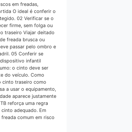
iscos em freadas,
ida O ideal é conferir o
egido. 02 Verificar se o
cer firme, sem folga ou
o traseiro Viajar deitado
 de freada brusca ou
 deve passar pelo ombro e
dril. 05 Conferir se
ispositivo infantil
sumo: o cinto deve ser
e do veículo. Como
o cinto traseiro como
usa a usar o equipamento,
bilidade aparece justamente
TB reforça uma regra
lo cinto adequado. Em
ma freada comum em risco