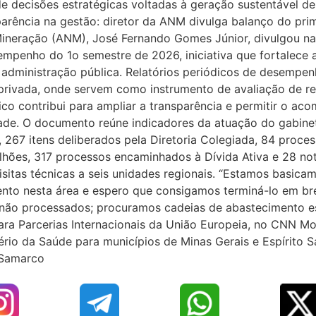
 decisões estratégicas voltadas à geração sustentável de
rência na gestão: diretor da ANM divulga balanço do pri
ineração (ANM), José Fernando Gomes Júnior, divulgou 
empenho do 1o semestre de 2026, iniciativa que fortalece a
administração pública. Relatórios periódicos de desempenh
 privada, onde servem como instrumento de avaliação de re
lico contribui para ampliar a transparência e permitir o a
ade. O documento reúne indicadores da atuação do gabine
, 267 itens deliberados pela Diretoria Colegiada, 84 proce
̃es, 317 processos encaminhados à Dívida Ativa e 28 noti
isitas técnicas a seis unidades regionais. “Estamos basic
o nesta área e espero que consigamos terminá-lo em br
s não processados; procuramos cadeias de abastecimento est
para Parcerias Internacionais da União Europeia, no CNN Mo
ério da Saúde para municípios de Minas Gerais e Espírito
 Samarco