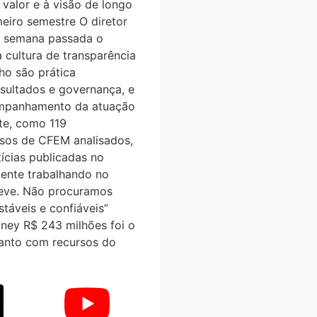
 valor e à visão de longo
meiro semestre O diretor
na semana passada o
 cultura de transparência
o são prática
sultados e governança, e
companhamento da atuação
te, como 119
ssos de CFEM analisados,
́cias publicadas no
amente trabalhando no
eve. Não procuramos
áveis e confiáveis”
ney R$ 243 milhões foi o
 Santo com recursos do