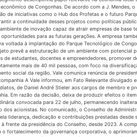
ro econômico de Congonhas. De acordo com a J. Mendes, o 
ção de iniciativas como o Hub dos Profetas e o futuro Parq
tir a continuidade desses projetos como políticas públi
 ambiente de inovação capaz de atrair empresas de base te
 oportunidades para as futuras gerações. A empresa tambe
iva voltada à implantação do Parque Tecnológico de Con
ojeto prevê a estruturação de um ambiente com potencial 
res de estudantes, docentes e empreendedores, promover d
retamente mais de 40 mil pessoas, com foco na diversificaça
ento social da região. Vale comunica renúncia de preside
̀ companhia A Vale informou, em Fato Relevante divulgado e
ediatos, de Daniel André Stieler aos cargos de membro e p
hia. Em razão da decisão, deixa de produzir efeitos o ite
dinária convocada para 22 de julho, permanecendo inalte
ão dos acionistas. No comunicado, o Conselho de Administra
la liderança, dedicação e contribuições prestadas desde
 à frente da presidência do Conselho, desde 2023. A com
ara o fortalecimento da governança corporativa, o aprimor