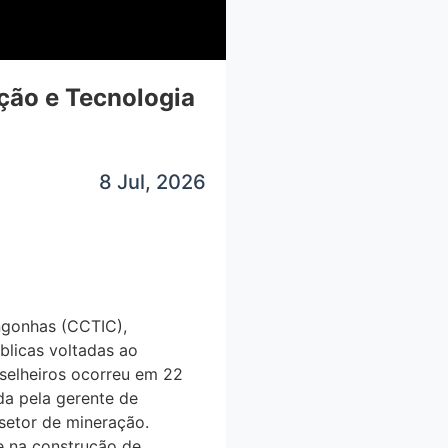
̧ão e Tecnologia
8 Jul, 2026
ongonhas (CCTIC),
́blicas voltadas ao
onselheiros ocorreu em 22
da pela gerente de
etor de mineração.
na construção de