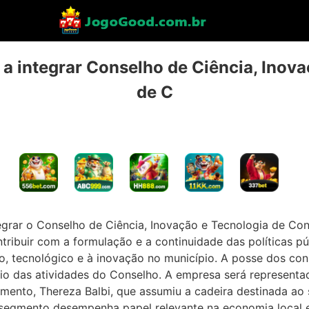
a integrar Conselho de Ciência, Inovac
de C
grar o Conselho de Ciência, Inovação e Tecnologia de C
ribuir com a formulação e a continuidade das políticas pu
o, tecnológico e à inovação no município. A posse dos c
cio das atividades do Conselho. A empresa será representa
mento, Thereza Balbi, que assumiu a cadeira destinada ao s
egmento desempenha papel relevante na economia local e 