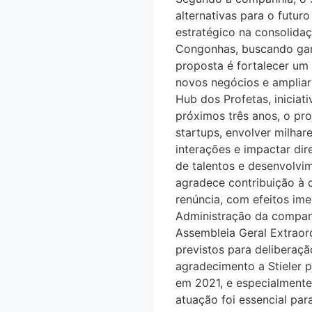
alternativas para o futu
estratégico na consolida
Congonhas, buscando garan
proposta é fortalecer um
novos negócios e ampliar
Hub dos Profetas, iniciat
próximos três anos, o pr
startups, envolver milha
interações e impactar di
de talentos e desenvolvim
agradece contribuição a
renúncia, com efeitos im
Administração da compan
Assembleia Geral Extraor
previstos para deliberaç
agradecimento a Stieler pe
em 2021, e especialmente
atuação foi essencial p