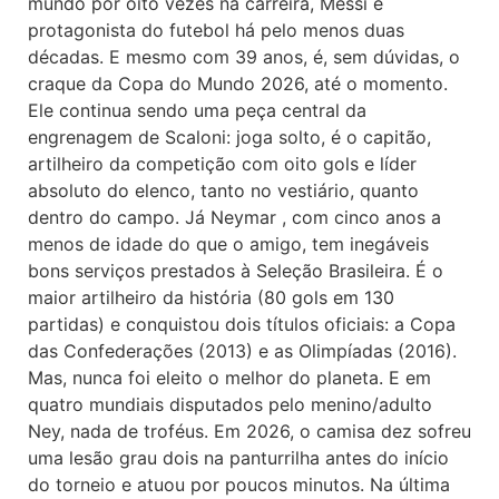
mundo por oito vezes na carreira, Messi é
protagonista do futebol há pelo menos duas
décadas. E mesmo com 39 anos, é, sem dúvidas, o
craque da Copa do Mundo 2026, até o momento.
Ele continua sendo uma peça central da
engrenagem de Scaloni: joga solto, é o capitão,
artilheiro da competição com oito gols e líder
absoluto do elenco, tanto no vestiário, quanto
dentro do campo. Já Neymar , com cinco anos a
menos de idade do que o amigo, tem inegáveis
bons serviços prestados à Seleção Brasileira. É o
maior artilheiro da história (80 gols em 130
partidas) e conquistou dois títulos oficiais: a Copa
das Confederações (2013) e as Olimpíadas (2016).
Mas, nunca foi eleito o melhor do planeta. E em
quatro mundiais disputados pelo menino/adulto
Ney, nada de troféus. Em 2026, o camisa dez sofreu
uma lesão grau dois na panturrilha antes do início
do torneio e atuou por poucos minutos. Na última