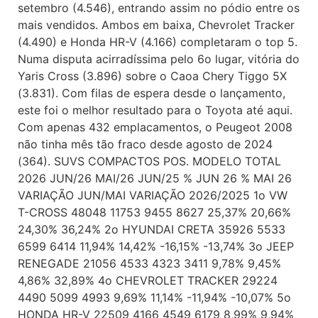
setembro (4.546), entrando assim no pódio entre os
mais vendidos. Ambos em baixa, Chevrolet Tracker
(4.490) e Honda HR-V (4.166) completaram o top 5.
Numa disputa acirradíssima pelo 6o lugar, vitória do
Yaris Cross (3.896) sobre o Caoa Chery Tiggo 5X
(3.831). Com filas de espera desde o lançamento,
este foi o melhor resultado para o Toyota até aqui.
Com apenas 432 emplacamentos, o Peugeot 2008
não tinha mês tão fraco desde agosto de 2024
(364). SUVS COMPACTOS POS. MODELO TOTAL
2026 JUN/26 MAI/26 JUN/25 % JUN 26 % MAI 26
VARIAÇÃO JUN/MAI VARIAÇÃO 2026/2025 1o VW
T-CROSS 48048 11753 9455 8627 25,37% 20,66%
24,30% 36,24% 2o HYUNDAI CRETA 35926 5533
6599 6414 11,94% 14,42% -16,15% -13,74% 3o JEEP
RENEGADE 21056 4533 4323 3411 9,78% 9,45%
4,86% 32,89% 4o CHEVROLET TRACKER 29224
4490 5099 4993 9,69% 11,14% -11,94% -10,07% 5o
HONDA HR-V 22509 4166 4549 6179 8,99% 9,94%