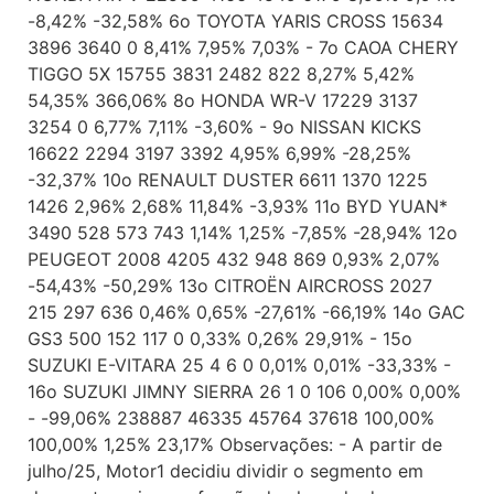
-8,42% -32,58% 6o TOYOTA YARIS CROSS 15634
3896 3640 0 8,41% 7,95% 7,03% - 7o CAOA CHERY
TIGGO 5X 15755 3831 2482 822 8,27% 5,42%
54,35% 366,06% 8o HONDA WR-V 17229 3137
3254 0 6,77% 7,11% -3,60% - 9o NISSAN KICKS
16622 2294 3197 3392 4,95% 6,99% -28,25%
-32,37% 10o RENAULT DUSTER 6611 1370 1225
1426 2,96% 2,68% 11,84% -3,93% 11o BYD YUAN*
3490 528 573 743 1,14% 1,25% -7,85% -28,94% 12o
PEUGEOT 2008 4205 432 948 869 0,93% 2,07%
-54,43% -50,29% 13o CITROËN AIRCROSS 2027
215 297 636 0,46% 0,65% -27,61% -66,19% 14o GAC
GS3 500 152 117 0 0,33% 0,26% 29,91% - 15o
SUZUKI E-VITARA 25 4 6 0 0,01% 0,01% -33,33% -
16o SUZUKI JIMNY SIERRA 26 1 0 106 0,00% 0,00%
- -99,06% 238887 46335 45764 37618 100,00%
100,00% 1,25% 23,17% Observações: - A partir de
julho/25, Motor1 decidiu dividir o segmento em