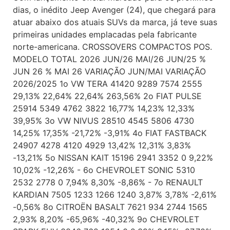
dias, o inédito Jeep Avenger (24), que chegará para
atuar abaixo dos atuais SUVs da marca, já teve suas
primeiras unidades emplacadas pela fabricante
norte-americana. CROSSOVERS COMPACTOS POS.
MODELO TOTAL 2026 JUN/26 MAI/26 JUN/25 %
JUN 26 % MAI 26 VARIAÇÃO JUN/MAI VARIAÇÃO
2026/2025 1o VW TERA 41420 9289 7574 2555
29,13% 22,64% 22,64% 263,56% 2o FIAT PULSE
25914 5349 4762 3822 16,77% 14,23% 12,33%
39,95% 3o VW NIVUS 28510 4545 5806 4730
14,25% 17,35% -21,72% -3,91% 4o FIAT FASTBACK
24907 4278 4120 4929 13,42% 12,31% 3,83%
-13,21% 5o NISSAN KAIT 15196 2941 3352 0 9,22%
10,02% -12,26% - 6o CHEVROLET SONIC 5310
2532 2778 0 7,94% 8,30% -8,86% - 7o RENAULT
KARDIAN 7505 1233 1266 1240 3,87% 3,78% -2,61%
-0,56% 8o CITROËN BASALT 7621 934 2744 1565
2,93% 8,20% -65,96% -40,32% 9o CHEVROLET