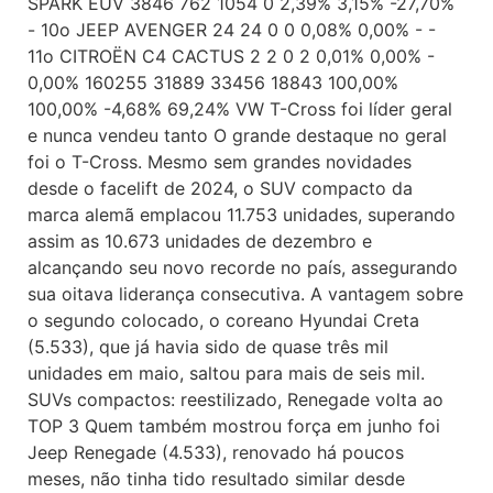
SPARK EUV 3846 762 1054 0 2,39% 3,15% -27,70%
- 10o JEEP AVENGER 24 24 0 0 0,08% 0,00% - -
11o CITROËN C4 CACTUS 2 2 0 2 0,01% 0,00% -
0,00% 160255 31889 33456 18843 100,00%
100,00% -4,68% 69,24% VW T-Cross foi líder geral
e nunca vendeu tanto O grande destaque no geral
foi o T-Cross. Mesmo sem grandes novidades
desde o facelift de 2024, o SUV compacto da
marca alemã emplacou 11.753 unidades, superando
assim as 10.673 unidades de dezembro e
alcançando seu novo recorde no país, assegurando
sua oitava liderança consecutiva. A vantagem sobre
o segundo colocado, o coreano Hyundai Creta
(5.533), que já havia sido de quase três mil
unidades em maio, saltou para mais de seis mil.
SUVs compactos: reestilizado, Renegade volta ao
TOP 3 Quem também mostrou força em junho foi
Jeep Renegade (4.533), renovado há poucos
meses, não tinha tido resultado similar desde