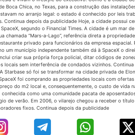
de Boca Chica, no Texas, para a construção das instalaçõ
tavam no arranjo legal: o estado é conhecido por leis trabal
ais. Continua depois da publicidade Hoje, a cidade possui c
̀ SpaceX, segundo o Financial Times. A cidade é um mar de 
ua chamada “Mars-a-Lago”, referência direta a propriedad
 restaurante privado para funcionários da empresa espacial.
o um município independente também dá à SpaceX o direi
lui criar sua própria força policial, ditar códigos de zo
cos locais sem interferência de condados vizinhos. Continu
Starbase só foi se transformar na cidade privada de Elon
 A SpaceX foi comprando as propriedades locais com ofertas
preço do m2 local e, consequentemente, o custo de vida n
 era conhecida como uma comunidade pacata de aposentado
io de verão. Em 2006, o vilarejo chegou a receber o títul
moradores fixos. Continua depois da publicidade