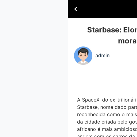
Starbase: Elo
morad
admin
A SpaceX, do ex-trilioná
Starbase, nome dado para 
reconhecida como o mais n
da cidade criada pelo gov
africano é mais ambicios
andem com os carros da T