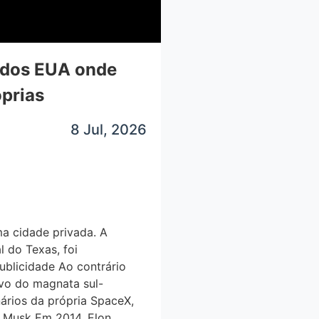
l dos EUA onde
́prias
8 Jul, 2026
ma cidade privada. A
l do Texas, foi
ublicidade Ao contrário
ivo do magnata sul-
́rios da própria SpaceX,
e Musk Em 2014, Elon