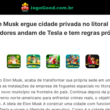
n Musk ergue cidade privada no litora
ores andam de Tesla e tem regras pro
rio Elon Musk, acaba de transformar sua própria sede em u
as instalações da empresa de foguetes espaciais no litora
ovo município na fronteira do país. Continua depois da p
erno norte-americano para enfrentar crimes reais, o objet
o. A ideia de Elon Musk é construir uma cidade com funciona
esla e vivam o lifestyle do executivo. Como é a cidade d