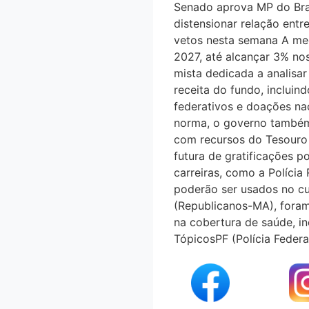
Senado aprova MP do Brasi
distensionar relação en
vetos nesta semana A med
2027, até alcançar 3% n
mista dedicada a analisar
receita do fundo, incluind
federativos e doações n
norma, o governo também
com recursos do Tesouro 
futura de gratificações p
carreiras, como a Polícia
poderão ser usados no cu
(Republicanos-MA), foram i
na cobertura de saúde, i
TópicosPF (Polícia Fede