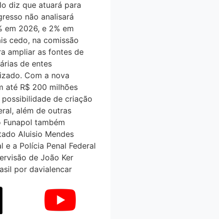
o diz que atuará para
esso não analisará
1% em 2026, e 2% em
is cedo, na comissão
ra ampliar as fontes de
árias de entes
anizado. Com a nova
até R$ 200 milhões
ossibilidade de criação
eral, além de outras
do Funapol também
utado Aluisio Mendes
 e a Polícia Penal Federal
rvisão de João Ker
sil por davialencar