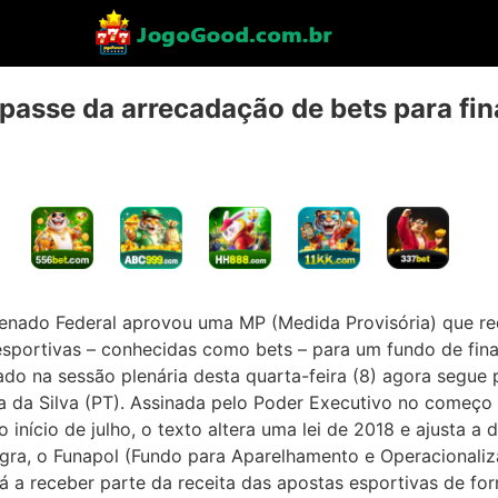
asse da arrecadação de bets para f
Senado Federal aprovou uma MP (Medida Provisória) que re
esportivas – conhecidas como bets – para um fundo de fina
do na sessão plenária desta quarta-feira (8) agora segue 
ula da Silva (PT). Assinada pelo Poder Executivo no começo
nício de julho, o texto altera uma lei de 2018 e ajusta a di
gra, o Funapol (Fundo para Aparelhamento e Operacionaliza
rá a receber parte da receita das apostas esportivas de fo