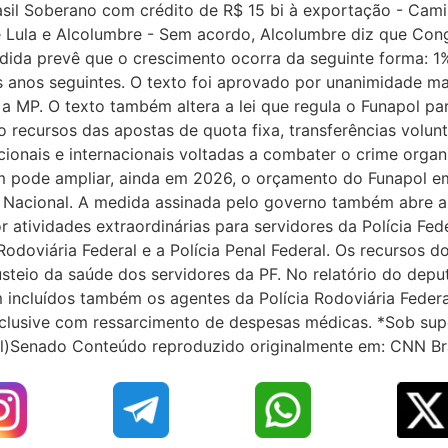
l Soberano com crédito de R$ 15 bi à exportação - Camil
tre Lula e Alcolumbre - Sem acordo, Alcolumbre diz que Congr
ida prevê que o crescimento ocorra da seguinte forma: 
os anos seguintes. O texto foi aprovado por unanimidade ma
 a MP. O texto também altera a lei que regula o Funapol pa
o recursos das apostas de quota fixa, transferências volunt
acionais e internacionais voltadas a combater o crime org
 pode ampliar, ainda em 2026, o orçamento do Funapol em 
Nacional. A medida assinada pelo governo também abre a p
or atividades extraordinárias para servidores da Polícia Fed
 Rodoviária Federal e a Polícia Penal Federal. Os recursos 
steio da saúde dos servidores da PF. No relatório do dep
ncluídos também os agentes da Polícia Rodoviária Federal
nclusive com ressarcimento de despesas médicas. *Sob supe
ral)Senado Conteúdo reproduzido originalmente em: CNN Bra