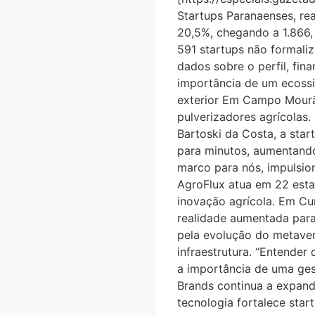
Startups Paranaenses, rea
20,5%, chegando a 1.866, 
591 startups não formali
dados sobre o perfil, fin
importância de um ecossi
exterior Em Campo Mourã
pulverizadores agrícolas
Bartoski da Costa, a star
para minutos, aumentando 
marco para nós, impulsio
AgroFlux atua em 22 estad
inovação agrícola. Em 
realidade aumentada para t
pela evolução do metave
infraestrutura. “Entender 
a importância de uma ges
Brands continua a expandi
tecnologia fortalece star