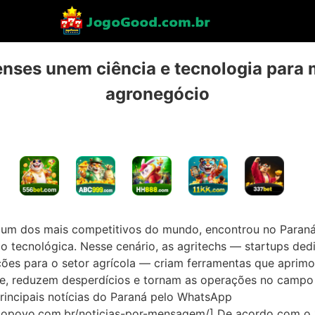
nses unem ciência e tecnologia para 
agronegócio
o, um dos mais competitivos do mundo, encontrou no Parana
̃o tecnológica. Nesse cenário, as agritechs — startups de
ões para o setor agrícola — criam ferramentas que aprim
, reduzem desperdícios e tornam as operações no campo 
rincipais notícias do Paraná pelo WhatsApp
tadopovo.com.br/noticias-por-mensagem/] De acordo com 