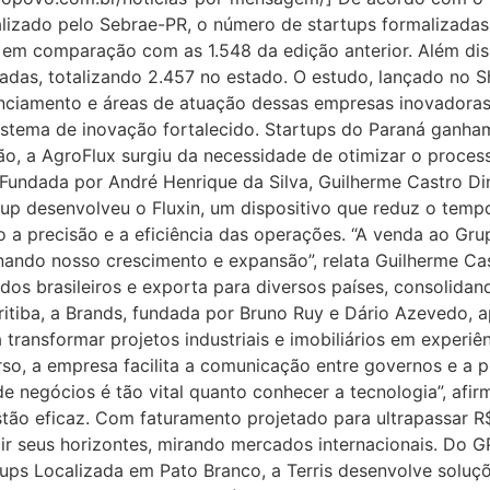
lizado pelo Sebrae-PR, o número de startups formalizadas
em comparação com as 1.548 da edição anterior. Além dis
zadas, totalizando 2.457 no estado. O estudo, lançado no S
anciamento e áreas de atuação dessas empresas inovadora
stema de inovação fortalecido. Startups do Paraná ganha
o, a AgroFlux surgiu da necessidade de otimizar o process
. Fundada por André Henrique da Silva, Guilherme Castro Din
tup desenvolveu o Fluxin, um dispositivo que reduz o tempo
a precisão e a eficiência das operações. “A venda ao Gr
nando nosso crescimento e expansão”, relata Guilherme Cas
os brasileiros e exporta para diversos países, consolida
Curitiba, a Brands, fundada por Bruno Ruy e Dário Azevedo,
ransformar projetos industriais e imobiliários em experiên
rso, a empresa facilita a comunicação entre governos e a p
de negócios é tão vital quanto conhecer a tecnologia”, af
tão eficaz. Com faturamento projetado para ultrapassar R$
r seus horizontes, mirando mercados internacionais. Do GP
tups Localizada em Pato Branco, a Terris desenvolve soluço