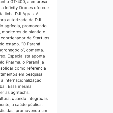
lantio GT-400, a empresa
a Infinity Drones oferece
da linha DJI Agras. A
dora autorizada da DJI
rio agrícola, promovendo
, monitores de plantio e
to, coordenador de Startups
lo estado. “O Paraná
agronegócio”, comenta.
rso. Especialista aponta
o Pharma, o Paraná já
solidar como referência
estimentos em pesquisa
 a internacionalização
obal. Essa mesma
er as agritechs,
ultura, quando integradas
te, a saúde pública.
esticidas, promovendo um