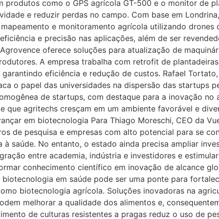
m produtos como o GPS agrícola GT-500 e o monitor de p
vidade e reduzir perdas no campo. Com base em Londrina, 
̃o, mapeamento e monitoramento agrícola utilizando drones 
iciência e precisão nas aplicações, além de ser revende
Agrovence oferece soluções para atualização de maquiná
rodutores. A empresa trabalha com retrofit de plantadeiras
, garantindo eficiência e redução de custos. Rafael Torta
ca o papel das universidades na dispersão das startups pe
 homogênea de startups, com destaque para a inovação no 
ite que agritechs cresçam em um ambiente favorável e dive
vançar em biotecnologia Para Thiago Moreschi, CEO da Vuel
tros de pesquisa e empresas com alto potencial para se con
 à saúde. No entanto, o estado ainda precisa ampliar inv
gração entre academia, indústria e investidores e estimular
ormar conhecimento científico em inovação de alcance gl
a biotecnologia em saúde pode ser uma ponte para fortalec
omo biotecnologia agrícola. Soluções inovadoras na agric
podem melhorar a qualidade dos alimentos e, consequentemen
imento de culturas resistentes a pragas reduz o uso de p