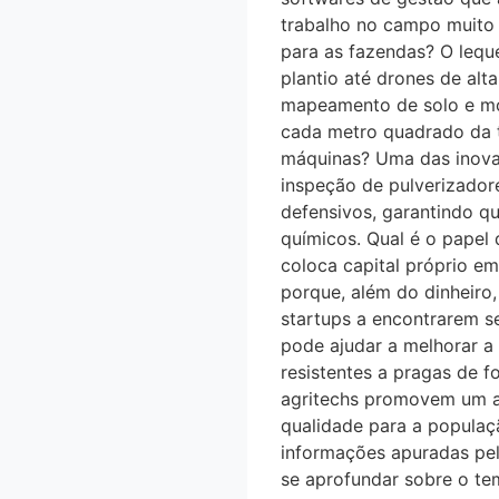
trabalho no campo muito m
para as fazendas? O leque
plantio até drones de alt
mapeamento de solo e mon
cada metro quadrado da t
máquinas? Uma das inova
inspeção de pulverizador
defensivos, garantindo q
químicos. Qual é o pape
coloca capital próprio e
porque, além do dinheiro
startups a encontrarem s
pode ajudar a melhorar a s
resistentes a pragas de f
agritechs promovem um a
qualidade para a populaça
informações apuradas pel
se aprofundar sobre o te