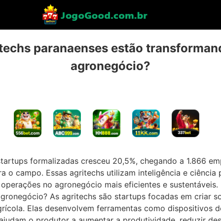
techs paranaenses estão transformand
agronegócio?
 startups formalizadas cresceu 20,5%, chegando a 1.866 
ara o campo. Essas agritechs utilizam inteligência e ciênci
operações no agronegócio mais eficientes e sustentáveis.
ronegócio? As agritechs são startups focadas em criar sol
rícola. Elas desenvolvem ferramentas como dispositivos de 
ajudam o produtor a aumentar a produtividade, reduzir desp