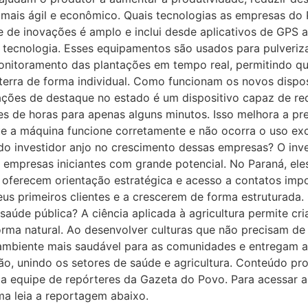
ais ágil e econômico. Quais tecnologias as empresas do P
 de inovações é amplo e inclui desde aplicativos de GPS a
a tecnologia. Esses equipamentos são usados para pulverizac
itoramento das plantações em tempo real, permitindo que
erra de forma individual. Como funcionam os novos disposi
ções de destaque no estado é um dispositivo capaz de r
es de horas para apenas alguns minutos. Isso melhora a prec
ue a máquina funcione corretamente e não ocorra o uso ex
l do investidor anjo no crescimento dessas empresas? O inve
m empresas iniciantes com grande potencial. No Paraná, ele
, oferecem orientação estratégica e acesso a contatos imp
eus primeiros clientes e a crescerem de forma estruturada
aúde pública? A ciência aplicada à agricultura permite cr
orma natural. Ao desenvolver culturas que não precisam de 
mbiente mais saudável para as comunidades e entregam a
̃o, unindo os setores de saúde e agricultura. Conteúdo pr
a equipe de repórteres da Gazeta do Povo. Para acessar a i
ma leia a reportagem abaixo.