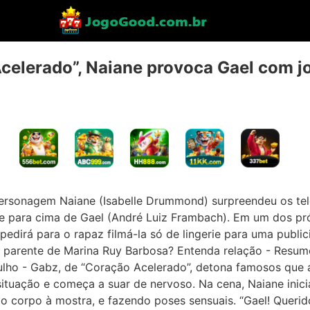
Acelerado”, Naiane provoca Gael com jo
 personagem Naiane (Isabelle Drummond) surpreendeu os t
 para cima de Gael (André Luiz Frambach). Em um dos pró
edirá para o rapaz filmá-la só de lingerie para uma public
parente de Marina Ruy Barbosa? Entenda relação - Resumo
julho - Gabz, de “Coração Acelerado”, detona famosos qu
tuação e começa a suar de nervoso. Na cena, Naiane inici
o corpo à mostra, e fazendo poses sensuais. “Gael! Querid