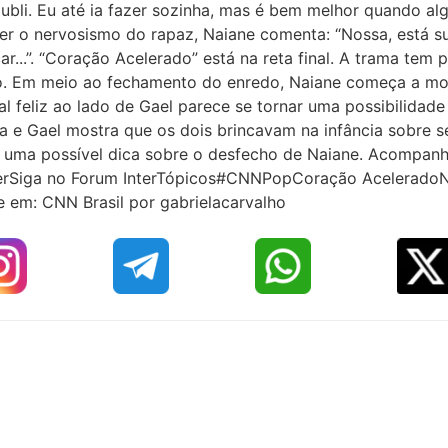
bli. Eu até ia fazer sozinha, mas é bem melhor quando alg
er o nervosismo do rapaz, Naiane comenta: “Nossa, está s
...”. “Coração Acelerado” está na reta final. A trama tem
. Em meio ao fechamento do enredo, Naiane começa a mostr
nal feliz ao lado de Gael parece se tornar uma possibilida
la e Gael mostra que os dois brincavam na infância sobre se
uma possível dica sobre o desfecho de Naiane. Acompanh
erSiga no Forum InterTópicos#CNNPopCoração Acelerado
e em: CNN Brasil por gabrielacarvalho