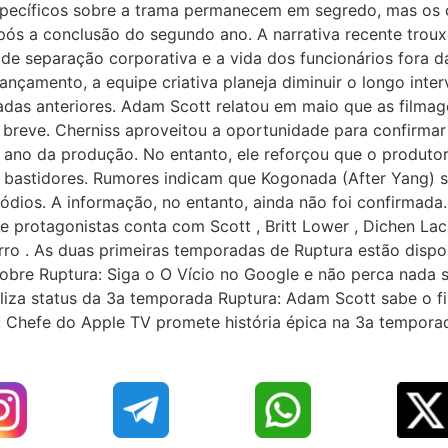
 específicos sobre a trama permanecem em segredo, mas os 
ós a conclusão do segundo ano. A narrativa recente trouxe
e separação corporativa e a vida dos funcionários fora 
ançamento, a equipe criativa planeja diminuir o longo inter
adas anteriores. Adam Scott relatou em maio que as filmag
 breve. Cherniss aproveitou a oportunidade para confirmar q
vo ano da produção. No entanto, ele reforçou que o produt
bastidores. Rumores indicam que Kogonada (After Yang) sub
ódios. A informação, no entanto, ainda não foi confirmada
e protagonistas conta com Scott , Britt Lower , Dichen Lach
ro . As duas primeiras temporadas de Ruptura estão dispon
obre Ruptura: Siga o O Vício no Google e não perca nada 
iza status da 3a temporada Ruptura: Adam Scott sabe o fin
: Chefe do Apple TV promete história épica na 3a tempor