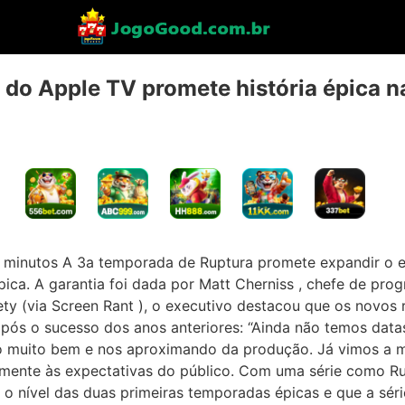
 do Apple TV promete história épica 
2 minutos A 3a temporada de Ruptura promete expandir o 
́pica. A garantia foi dada por Matt Cherniss , chefe de pro
ety (via Screen Rant ), o executivo destacou que os novos ro
pós o sucesso dos anos anteriores: “Ainda não temos datas 
muito bem e nos aproximando da produção. Já vimos a m
mente às expectativas do público. Com uma série como R
o nível das duas primeiras temporadas épicas e que a sér