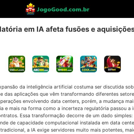
atória em IA afeta fusões e aquisiçõ
pansão da inteligência artificial costuma ser discutida sob
 das aplicações que vêm transformando diferentes setor
erações envolvendo data centers, porém, a mudança mais
a e mais na forma como a incerteza regulatória passou a in
ontratos. Essa transformação decorre de um dado simples: 
depende de capacidade computacional instalada em data cent
radicional, a IA exige servidores muito mais potentes, ma