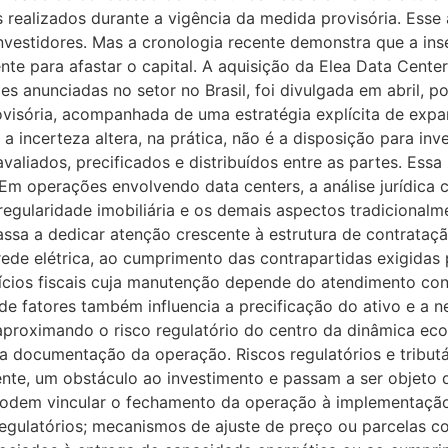
os realizados durante a vigência da medida provisória. Ess
nvestidores. Mas a cronologia recente demonstra que a inseg
iente para afastar o capital. A aquisição da Elea Data Cente
es anunciadas no setor no Brasil, foi divulgada em abril, 
ovisória, acompanhada de uma estratégia explícita de exp
a incerteza altera, na prática, não é a disposição para i
aliados, precificados e distribuídos entre as partes. Essa re
Em operações envolvendo data centers, a análise jurídic
a regularidade imobiliária e os demais aspectos tradicion
sa a dedicar atenção crescente à estrutura de contrataçã
̀ rede elétrica, ao cumprimento das contrapartidas exigidas
efícios fiscais cuja manutenção depende do atendimento c
de fatores também influencia a precificação do ativo e a n
 aproximando o risco regulatório do centro da dinâmica eco
a documentação da operação. Riscos regulatórios e tribut
nte, um obstáculo ao investimento e passam a ser objeto de
odem vincular o fechamento da operação à implementação
egulatórios; mecanismos de ajuste de preço ou parcelas c