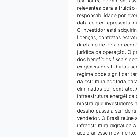
(earnouts) podem ser ass
relevantes para a fruição
responsabilidade por even
data center representa mu
O investidor está adquiri
licenças, contratos estra
diretamente o valor econo
jurídica da operação. 
dos benefícios fiscais d
exigência dos tributos ac
regime pode significar tam
da estrutura adotada para
eliminados por contrato. Al
infraestrutura energética
mostra que investidores n
desafio passa a ser identi
vendedor. O Brasil reúne
infraestrutura digital da 
acelerar esse movimento. At