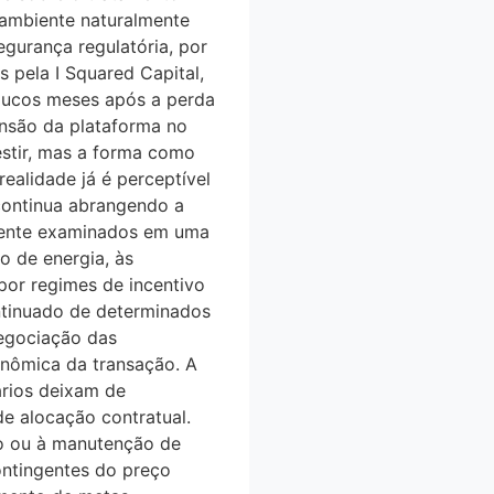
e ambiente naturalmente
urança regulatória, por
rs pela I Squared Capital,
poucos meses após a perda
ansão da plataforma no
nvestir, mas a forma como
alidade já é perceptível
a continua abrangendo a
almente examinados em uma
o de energia, às
 por regimes de incentivo
ontinuado de determinados
egociação das
nômica da transação. A
ários deixam de
 alocação contratual.
 ou à manutenção de
ontingentes do preço