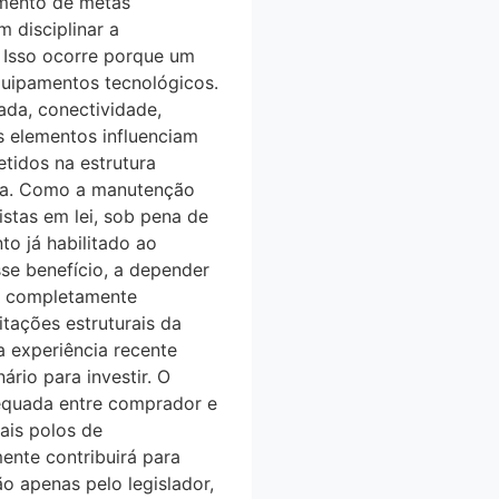
imento de metas
m disciplinar a
l. Isso ocorre porque um
quipamentos tecnológicos.
tada, conectividade,
es elementos influenciam
tidos na estrutura
ca. Como a manutenção
stas em lei, sob pena de
o já habilitado ao
sse benefício, a depender
er completamente
itações estruturais da
a experiência recente
́rio para investir. O
 adequada entre comprador e
ais polos de
mente contribuirá para
ão apenas pelo legislador,