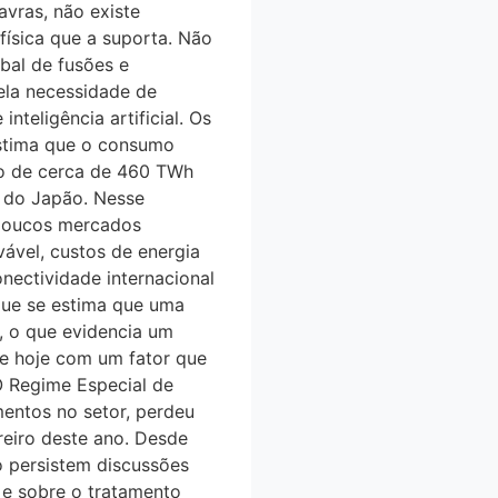
vras, não existe
física que a suporta. Não
al de fusões e
ela necessidade de
teligência artificial. Os
estima que o consumo
ndo de cerca de 460 TWh
do Japão. Nesse
ue poucos mercados
́vel, custos de energia
nectividade internacional
que se estima que uma
r, o que evidencia um
ve hoje com um fator que
 O Regime Especial de
imentos no setor, perdeu
reiro deste ano. Desde
 persistem discussões
l e sobre o tratamento