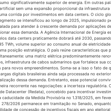
mo significativamente superior de energia. Em outras pala
 artificial sem uma expansão proporcional da infraestrutura 
ma corrida por investimentos em data centers. O ciclo glob
 segmento se intensificou ao longo de 2025, impulsionado p
lada para atender à crescente demanda por aplicações de in
ionar essa demanda. A Agência Internacional de Energia 
pelos data centers praticamente dobrará até 2030, passa
 TWh, volume superior ao consumo anual de eletricidade 
ma posição estratégica. O país reúne características q
taneamente: uma matriz elétrica predominantemente renova
s, infraestrutura de cabos submarinos que fortalece sua co
eas para novos empreendimentos. Soma-se a isso o fato de 
cargas digitais brasileiras ainda seja processada no exterio
alização dessa demanda. Entretanto, esse potencial convi
ira recorrente nas negociações: a incerteza regulatória.
os de Datacenter (Redata), concebido para incentivar invest
 caducidade da Medida Provisória no 1.318/2025, em feve
no 278/2026 permanece em tramitação no Senado, enquanto
ilidade de concessão de incentivos fiscais em ano eleitora