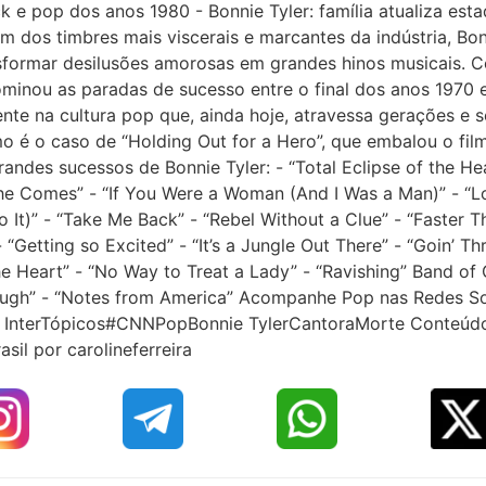
ck e pop dos anos 1980 - Bonnie Tyler: família atualiza esta
 dos timbres mais viscerais e marcantes da indústria, Bo
ansformar desilusões amorosas em grandes hinos musicais.
dominou as paradas de sucesso entre o final dos anos 1970 
e na cultura pop que, ainda hoje, atravessa gerações e s
 é o caso de “Holding Out for a Hero”, que embalou o fil
andes sucessos de Bonnie Tyler: - “Total Eclipse of the He
She Comes” - “If You Were a Woman (And I Was a Man)” - “Lo
It)” - “Take Me Back” - “Rebel Without a Clue” - “Faster T
 “Getting so Excited” - “It’s a Jungle Out There” - “Goin’ T
the Heart” - “No Way to Treat a Lady” - “Ravishing” Band of 
rough” - “Notes from America” Acompanhe Pop nas Redes So
m InterTópicos#CNNPopBonnie TylerCantoraMorte Conteúd
sil por carolineferreira