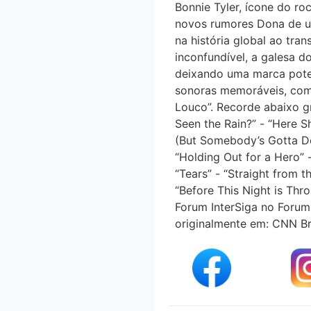
Bonnie Tyler, ícone do ro
novos rumores Dona de um
na história global ao tr
inconfundível, a galesa 
deixando uma marca potent
sonoras memoráveis, como
Louco”. Recorde abaixo gr
Seen the Rain?” - “Here 
(But Somebody’s Gotta Do 
“Holding Out for a Hero” -
“Tears” - “Straight from 
“Before This Night is Th
Forum InterSiga no Foru
originalmente em: CNN Bra