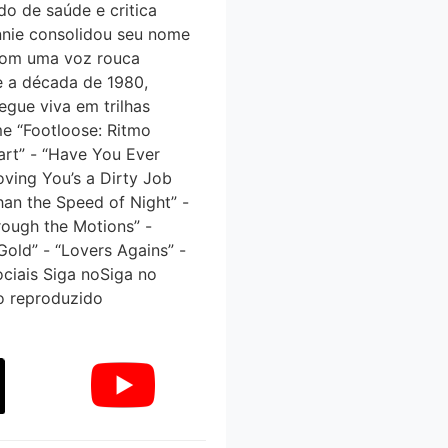
do de saúde e critica
nnie consolidou seu nome
 Com uma voz rouca
e a década de 1980,
egue viva em trilhas
me “Footloose: Ritmo
art” - “Have You Ever
ving You’s a Dirty Job
han the Speed of Night” -
hrough the Motions” -
Gold” - “Lovers Agains” -
ciais Siga noSiga no
o reproduzido