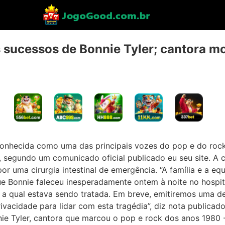
 sucessos de Bonnie Tyler; cantora mo
conhecida como uma das principais vozes do pop e do roc
, segundo um comunicado oficial publicado eu seu site. A 
r uma cirurgia intestinal de emergência. “A família e a eq
e Bonnie faleceu inesperadamente ontem à noite no hospi
 a qual estava sendo tratada. Em breve, emitiremos uma dec
vacidade para lidar com esta tragédia”, diz nota publicado
nie Tyler, cantora que marcou o pop e rock dos anos 1980 