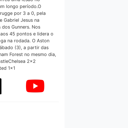
um longo período.O
Brugge por 3 a 0, pela
de Gabriel Jesus na
s dos Gunners. Nos
 aos 45 pontos e lidera o
oga na rodada. O Aston
́bado (3), a partir das
ngham Forest no mesmo dia,
castleChelsea 2x2
ted 1x1