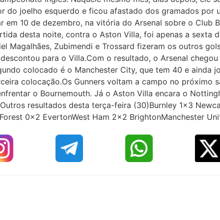
or do joelho esquerdo e ficou afastado dos gramados por 
gar em 10 de dezembro, na vitória do Arsenal sobre o Club 
tida desta noite, contra o Aston Villa, foi apenas a sexta 
l Magalhães, Zubimendi e Trossard fizeram os outros gol
s descontou para o Villa.Com o resultado, o Arsenal chegou
gundo colocado é o Manchester City, que tem 40 e ainda j
rceira colocação.Os Gunners voltam a campo no próximo sa
a enfrentar o Bournemouth. Já o Aston Villa encara o Notti
a).Outros resultados desta terça-feira (30)Burnley 1x3 New
orest 0x2 EvertonWest Ham 2x2 BrightonManchester Uni