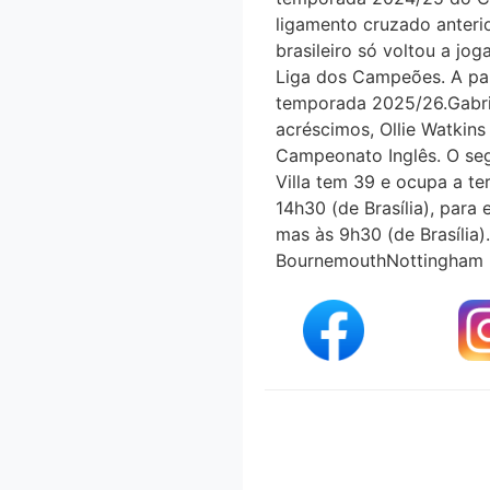
ligamento cruzado anteri
brasileiro só voltou a jo
Liga dos Campeões. A par
temporada 2025/26.Gabrie
acréscimos, Ollie Watkin
Campeonato Inglês. O se
Villa tem 39 e ocupa a te
14h30 (de Brasília), par
mas às 9h30 (de Brasíli
BournemouthNottingham F