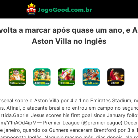
volta a marcar após quase um ano, e A
Aston Villa no Inglês
Arsenal sobre o Aston Villa por 4 a 1 no Emirates Stadium, nes
us. Afinal, o atacante brasileiro entrou em campo no segu
tida.Gabriel Jesus scores his first goal since January follo
r.com/Y1hAOd4ipM— Premier League (@premierleague) Decem
e janeiro, quando os Gunners venceram Brentford por 3 a 1
peonato Inglês. Naquele mesmo mês, dias depois, ele so