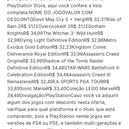
PlayStation Store, aqui você confere a lista
completa.NOME DO JOGOVALOR COM
DESCONTODevil May Cry 5 + VergilR$ 32,37Risk of
Rain 2R$ 31,12Overcooked! 2R$ 31,12Gotham
KnightsR$ 34,99The Witcher 3: Wild HuntR$
32,98Dying Light Definitive EditionR$ 32,98Metro
Exodus Gold EditionR$ 32,23Kingdom Come:
Deliverance Royal EditionR$ 32,98Assassin’s Creed
OriginsR$ 33,99Shadow of the Tomb Raider
Definitive EditionR$ 34,48STAR WARS Battlefront II:
Celebration EditionR$ 34,48Assassin’s Creed III:
RemasteredR$ 32,49EA SPORTS PGA TOURR$
33,89Sonic ManiaR$ 33,40Coleção LEGO MarvelR$
34,49Divulgação/PlayStationCaso você vá adquirir
algum dos jogos com desconto nesta oferta,
verifique para qual plataforma é o título que está
comprando, pois a PlayStation vende jogos em
versões de PS4 ou PS5, e também multi-gerações e