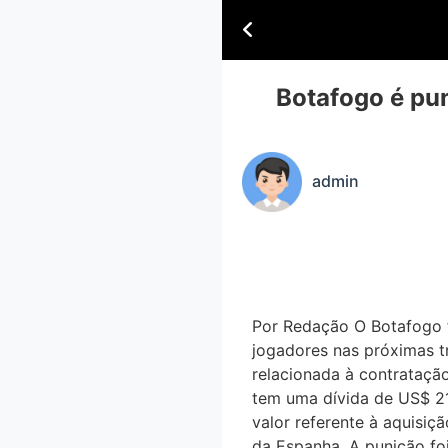
Botafogo é pu
admin
Por Redação O Botafogo 
jogadores nas próximas tr
relacionada à contrataç
tem uma dívida de US$ 21
valor referente à aquisic
da Espanha. A punição f