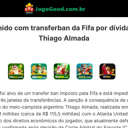
nido com transferban da Fifa por dívi
Thiago Almada
foi alvo de um transfer ban imposto pela Fifa e está imped
ês janelas de transferências. A sanção é consequência de
ão do meio-campista argentino Thiago Almada, realizada e
 milhões (cerca de R$ 115,5 milhões) com o Atlanta Unite
̧ão dos direitos econômicos do jogador, que atualmente def
oi confirmada após decisão da Corte Arbitral do Esporte (C