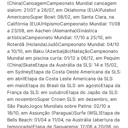
(China)CanoagemCampeonato Mundial canoagem
slalom: 21/07 a 26/07, em Oklahoma (EUA)Futebol
AmericanoSuper Bowl: 08/02, em Santa Clara, na
Califórnia (EUA)HipismoCampeonato Mundial: 11/08
a 23/08, em Aachen (Alemanha)Ginástica
artísticaCampeonato Mundial: 17/10 a 25/10, em
Roterdã (Holanda)JudôCampeonato Mundial: 04/10
a 10/10, em Baku (Azerbaijão)NataçãoCampeonato
Mundial em piscina curta: 01/12 a 06/12, em Pequim
(China)SkateEtapa da Austrália da SLS: 14 e 15/02,
em SydneyEtapa da Costa Oeste Americana da SLS:
em abrilEtapa da Costa Leste Americana da SLS:
em maioEtapa do Brasil da SLS: em agostoEtapa da
França da SLS: em outubroEtapa do Japão da SLS:
em novembroSuper Crown SLS: em dezembro, em
São PauloJogos Mundiais sobre Patins: 02/10 a
18/10, em Assunção (Paraguai)Surfe (WSL)Etapa de
Bells Beach: 01/04 a 11/04, na Austrália (abertura da
temporada)Etapa de Saquarema: 12/06 a 20/06, no