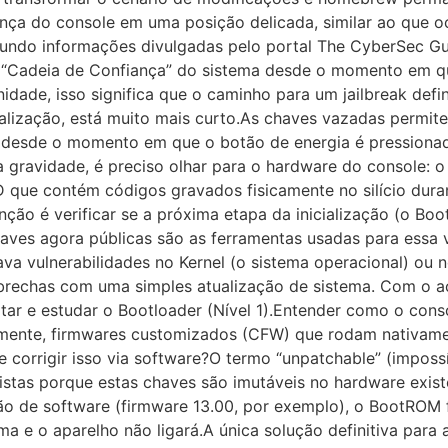
nça do console em uma posição delicada, similar ao que 
undo informações divulgadas pelo portal The CyberSec G
Cadeia de Confiança” do sistema desde o momento em que
dade, isso significa que o caminho para um jailbreak defini
icialização, está muito mais curto.As chaves vazadas perm
a desde o momento em que o botão de energia é pressiona
ravidade, é preciso olhar para o hardware do console: o 
e contém códigos gravados fisicamente no silício durante
̧ão é verificar se a próxima etapa da inicialização (o Boot
ves agora públicas são as ferramentas usadas para essa ver
ava vulnerabilidades no Kernel (o sistema operacional) ou 
brechas com uma simples atualização de sistema. Com o a
ar e estudar o Bootloader (Nível 1).Entender como o conso
camente, firmwares customizados (CFW) que rodam nativame
corrigir isso via software?O termo “unpatchable” (impossív
stas porque estas chaves são imutáveis no hardware exist
̃o de software (firmware 13.00, por exemplo), o BootROM fi
 e o aparelho não ligará.A única solução definitiva para 