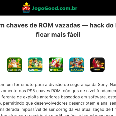
tem chaves de ROM vazadas — hack do 
ficar mais fácil
m um terremoto para a divisão de segurança da Sony. Nas
zamento das PS5 chaves ROM, códigos de nível fundamen
e.Diferente de exploits anteriores baseados em software, est
e, permitindo que desenvolvedores desencriptem e analise
onsiderada impossível de ser corrigida via atualização de 
e transformar o cenário de modificações e homebrew per