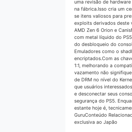
uma revisão de hardwar
na fábrica.Isso cria um c
se itens valiosos para pre
exploits derivados deste
AMD Zen 6 Orion e Canis
com metal líquido do PS5
do desbloqueio do console
Emuladores como o shadP
encriptados.Com as chave
1:1, melhorando a compat
vazamento não signifique
de DRM no nível do Kerne
que usuários interessado
e desconectar seus conso
segurança do PS5. Enquan
estante hoje é, tecnica
GuruConteúdo Relacionad
exclusiva ao Japão