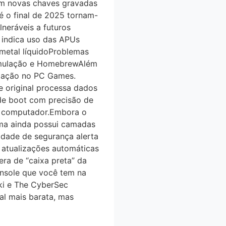
om novas chaves gravadas
é o final de 2025 tornam-
neráveis a futuros
 indica uso das APUs
etal líquidoProblemas
mulação e HomebrewAlém
lação no PC Games.
original processa dados
e boot com precisão de
no computador.Embora o
tema ainda possui camadas
idade de segurança alerta
tualizações automáticas
ra de “caixa preta” da
onsole que você tem na
ki e The CyberSec
al mais barata, mas