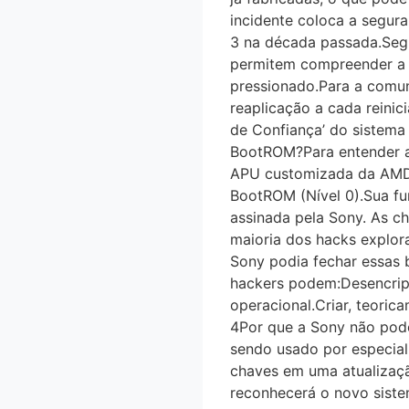
incidente coloca a segura
3 na década passada.Seg
permitem compreender a “
pressionado.Para a comuni
reaplicação a cada rein
de Confiança’ do sistem
BootROM?Para entender a g
APU customizada da AMD qu
BootROM (Nível 0).Sua func
assinada pela Sony. As cha
maioria dos hacks explor
Sony podia fechar essas 
hackers podem:Desencript
operacional.Criar, teori
4Por que a Sony não pode 
sendo usado por especiali
chaves em uma atualizaça
reconhecerá o novo sistema