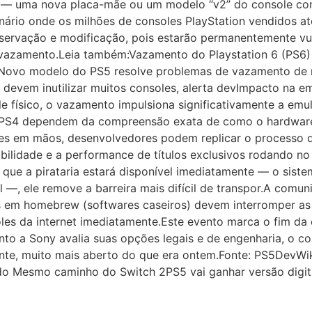
e — uma nova placa-mãe ou um modelo “v2” do console c
enário onde os milhões de consoles PlayStation vendidos at
servação e modificação, pois estarão permanentemente vul
 vazamento.Leia também:Vazamento do Playstation 6 (PS6)
Novo modelo do PS5 resolve problemas de vazamento de m
 devem inutilizar muitos consoles, alerta devImpacto na e
 físico, o vazamento impulsiona significativamente a emu
S4 dependem da compreensão exata de como o hardware 
s em mãos, desenvolvedores podem replicar o processo d
ibilidade e a performance de títulos exclusivos rodando 
 que a pirataria estará disponível imediatamente — o sis
l —, ele remove a barreira mais difícil de transpor.A comun
s em homebrew (softwares caseiros) devem interromper as a
les da internet imediatamente.Este evento marca o fim da e
to a Sony avalia suas opções legais e de engenharia, o c
mente, muito mais aberto do que era ontem.Fonte: PS5DevWi
o Mesmo caminho do Switch 2PS5 vai ganhar versão digit