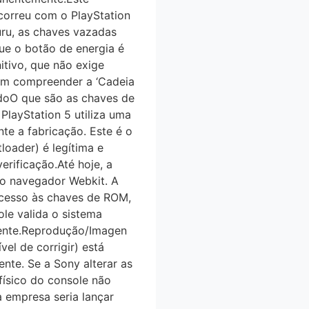
ocorreu com o PlayStation
uru, as chaves vazadas
 o botão de energia é
tivo, que não exige
item compreender a ‘Cadeia
doO que são as chaves de
PlayStation 5 utiliza uma
 a fabricação. Este é o
loader) é legítima e
ificação.Até hoje, a
no navegador Webkit. A
cesso às chaves de ROM,
le valida o sistema
nte.Reprodução/Imagen
el de corrigir) está
ente. Se a Sony alterar as
́sico do console não
a empresa seria lançar